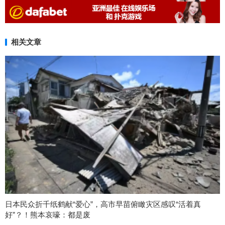
相关文章
日本民众折千纸鹤献“爱心”，高市早苗俯瞰灾区感叹“活着真
好”？！熊本哀嚎：都是废