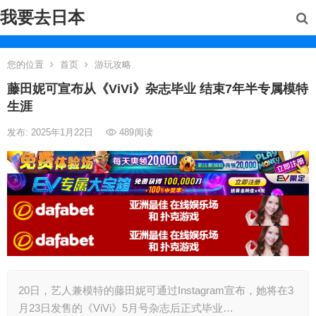
我要去日本
您的位置
首页
游玩攻略
藤田妮可宣布从《ViVi》杂志毕业 结束7年半专属模特
生涯
发布: 2025年1月22日
489
阅读
20日，艺人兼模特的藤田妮可通过Instagram宣布，她将在3
月23日发售的《ViVi》5月号杂志后正式毕业…