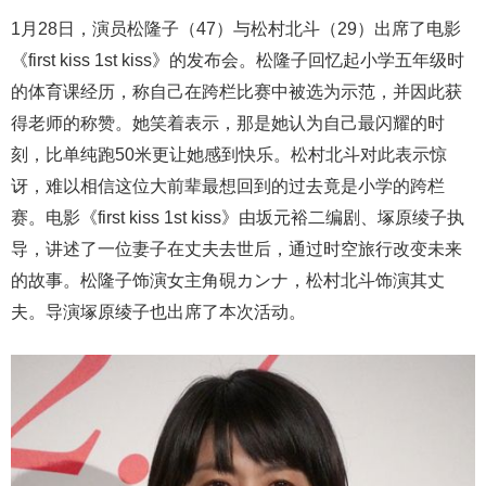
1月28日，演员松隆子（47）与松村北斗（29）出席了电影
《first kiss 1st kiss》的发布会。松隆子回忆起小学五年级时
的体育课经历，称自己在跨栏比赛中被选为示范，并因此获
得老师的称赞。她笑着表示，那是她认为自己最闪耀的时
刻，比单纯跑50米更让她感到快乐。松村北斗对此表示惊
讶，难以相信这位大前辈最想回到的过去竟是小学的跨栏
赛。电影《first kiss 1st kiss》由坂元裕二编剧、塚原绫子执
导，讲述了一位妻子在丈夫去世后，通过时空旅行改变未来
的故事。松隆子饰演女主角硯カンナ，松村北斗饰演其丈
夫。导演塚原绫子也出席了本次活动。