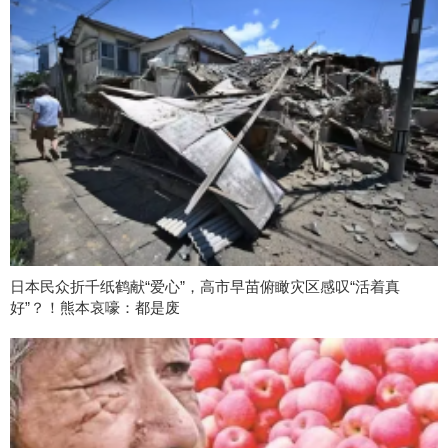
日本民众折千纸鹤献“爱心”，高市早苗俯瞰灾区感叹“活着真
好”？！熊本哀嚎：都是废