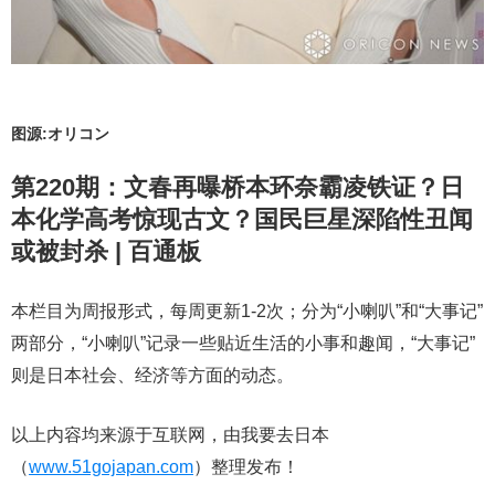
图源:オリコン
第220期：文春再曝桥本环奈霸凌铁证？日
本化学高考惊现古文？国民巨星深陷性丑闻
或被封杀 | 百通板
本栏目为周报形式，每周更新1-2次；分为“小喇叭”和“大事记”
两部分，“小喇叭”记录一些贴近生活的小事和趣闻，“大事记”
则是日本社会、经济等方面的动态。
以上内容均来源于互联网，由我要去日本
（
www.51gojapan.com
）整理发布！