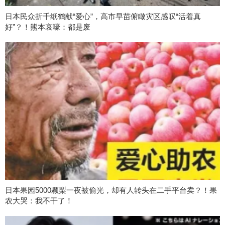
日本民众折千纸鹤献“爱心”，高市早苗俯瞰灾区感叹“活着真
好”？！熊本哀嚎：都是废
日本果园5000颗梨一夜被偷光，却有人转头在二手平台卖？！果
农大哭：我不干了！