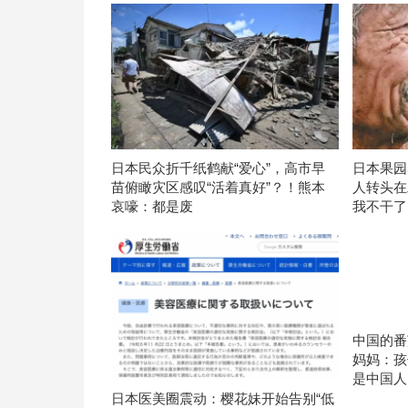
日本民众折千纸鹤献“爱心”，高市早
日本果园
苗俯瞰灾区感叹“活着真好”？！熊本
人转头在
哀嚎：都是废
我不干了
中国的番
妈妈：孩
是中国人
日本医美圈震动：樱花妹开始告别“低