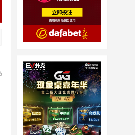
支
动
灾