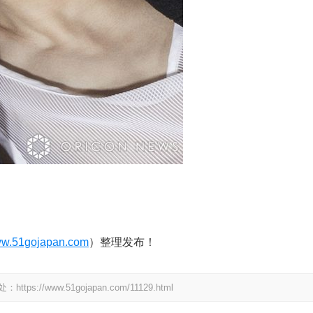
w.51gojapan.com
）整理发布！
www.51gojapan.com/11129.html