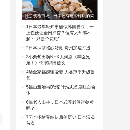
除了筑地市场，日本还有这些好玩的菜
市场 日本
1
日本最年轻知事酷似韩国爱豆，一
上任便让全网兴奋？但有人却瞧不
起：“只是个花瓶”…
2
日本抹茶陷缺货潮 贵州加速打造
3
小栗旬出演NHK大河剧《丰臣兄
弟！》饰演织田信长
4
晒全家福感谢爱妻 大谷翔平升级当
爸
5
福山雅治与B’z稻叶浩志首度红白合
体
6
临老入山林，日本式养老值得参考
吗？
7
冈本多绪戛纳封后创历史 日本演员
首次