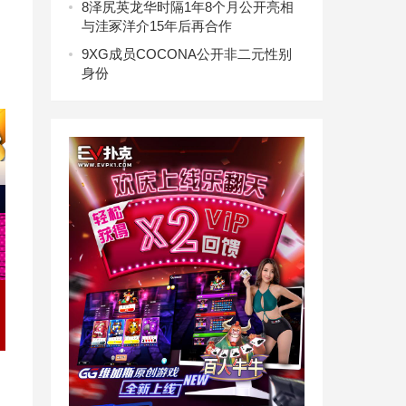
8
泽尻英龙华时隔1年8个月公开亮相
与洼冢洋介15年后再合作
9
XG成员COCONA公开非二元性别
身份