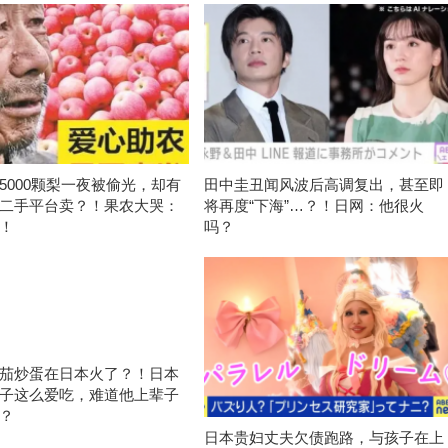
5000颗梨一夜被偷光，却有
田中圭丑闻风波后高调复出，甚至即
二手平台卖？！果农大哭：
将再度“下海”…？！日网：他很火
！
吗？
茄炒蛋在日本火了？！日本
子这么爱吃，难道他上辈子
？
日本贵妇丈夫欠债跑路，与孩子在上