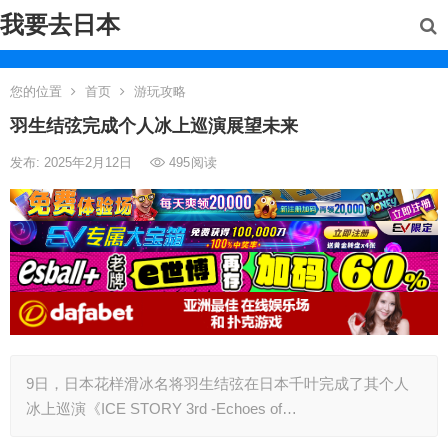
我要去日本
您的位置
首页
游玩攻略
羽生结弦完成个人冰上巡演展望未来
发布: 2025年2月12日
495
阅读
9日，日本花样滑冰名将羽生结弦在日本千叶完成了其个人
冰上巡演《ICE STORY 3rd -Echoes of…