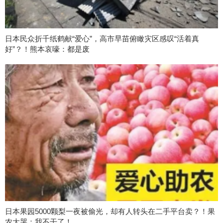
日本民众折千纸鹤献“爱心”，高市早苗俯瞰灾区感叹“活着真
好”？！熊本哀嚎：都是废
日本果园5000颗梨一夜被偷光，却有人转头在二手平台卖？！果
农大哭：我不干了！