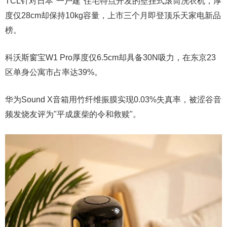
TCL针对日本"一户建"住宅特点开发的壁挂式滚筒洗衣机，厚
度仅28cm却保持10kg容量，上市三个月即登顶乐天家电新品
榜。
科沃斯窗宝W1 Pro厚度仅6.5cm却具备30N吸力，在东京23
区单身公寓市占率达39%。
华为Sound X音箱用竹纤维振膜实现0.03%失真率，被涩谷音
频发烧友评为"平成废柴的令和救赎"。