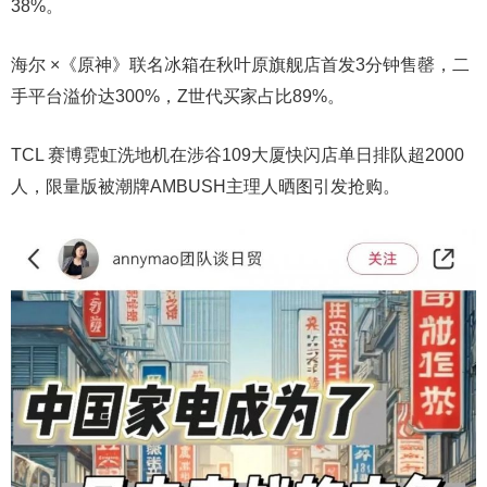
38%。
海尔 ×《原神》联名冰箱在秋叶原旗舰店首发3分钟售罄，二
手平台溢价达300%，Z世代买家占比89%。
TCL 赛博霓虹洗地机在涉谷109大厦快闪店单日排队超2000
人，限量版被潮牌AMBUSH主理人晒图引发抢购。