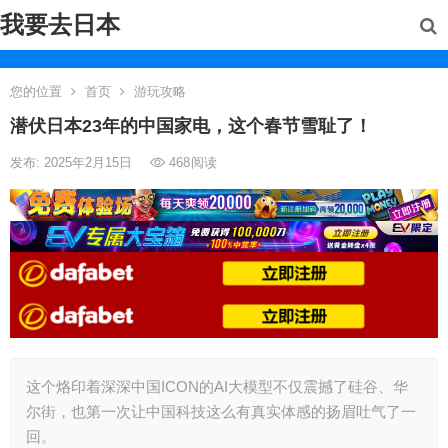
我要去日本
您的位置
首页
游玩攻略
潜伏日本23年的中国家电，这个春节雪耻了！
发布: 2025年2月15日
468
阅读
这个烙印着深深中国ICON的AI大模型不仅震撼了硅谷、华
尔街，也第一次让中国科技这么有真实体感的扬眉吐气了一
回。