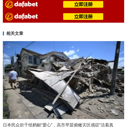
相关文章
日本民众折千纸鹤献“爱心”，高市早苗俯瞰灾区感叹“活着真