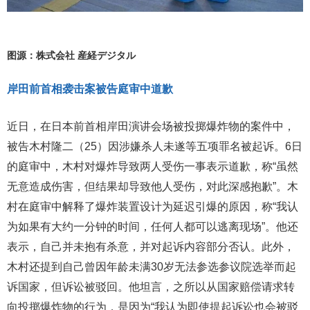
图源：株式会社 産経デジタル
岸田前首相袭击案被告庭审中道歉
近日，在日本前首相岸田演讲会场被投掷爆炸物的案件中，
被告木村隆二（25）因涉嫌杀人未遂等五项罪名被起诉。6日
的庭审中，木村对爆炸导致两人受伤一事表示道歉，称“虽然
无意造成伤害，但结果却导致他人受伤，对此深感抱歉”。木
村在庭审中解释了爆炸装置设计为延迟引爆的原因，称“我认
为如果有大约一分钟的时间，任何人都可以逃离现场”。他还
表示，自己并未抱有杀意，并对起诉内容部分否认。此外，
木村还提到自己曾因年龄未满30岁无法参选参议院选举而起
诉国家，但诉讼被驳回。他坦言，之所以从国家赔偿请求转
向投掷爆炸物的行为，是因为“我认为即使提起诉讼也会被驳