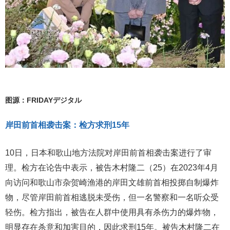
图源：FRIDAYデジタル
岸田前首相袭击案：检方求刑15年
10日，日本和歌山地方法院对岸田前首相袭击案进行了审
理。检方在论告中表示，被告木村隆二（25）在2023年4月
向访问和歌山市杂贺崎渔港的岸田文雄前首相投掷自制爆炸
物，尽管岸田前首相逃脱未受伤，但一名警察和一名听众受
轻伤。检方指出，被告在人群中使用具有杀伤力的爆炸物，
明显存在杀意和加害目的，因此求刑15年。被告木村隆二在