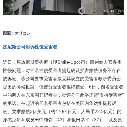
图源：オリコン
杰尼斯公司起诉性侵受害者
近日，原杰尼斯事务所（现Smile-Up公司）因创始人喜多川
性侵问题，对四名性侵受害者提起确认损害赔偿债务不存在
的诉讼。该公司要求受害者接受其设立的受害者救济委员会
提出的补偿框架，但部分受害者拒绝接受。6日，四名受害者
中的两人在东京召开记者会，批评公司此举违背“支持受害者”
的承诺。被起诉的四名受害者包括在美国内华达州提起诉
讼、要求赔偿3亿美元（约470亿日元，人民币22.5亿元）的
原杰尼斯Jr.成员田中纯弥（43）和饭田恭平（37），以及原