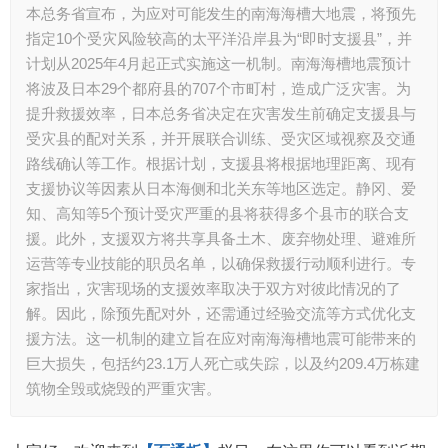
本总务省宣布，为应对可能发生的南海海槽大地震，将预先
指定10个受灾风险较高的太平洋沿岸县为“即时支援县”，并
计划从2025年4月起正式实施这一机制。南海海槽地震预计
将波及日本29个都府县的707个市町村，造成广泛灾害。为
提升救援效率，日本总务省决定在灾害发生前确定支援县与
受灾县的配对关系，并开展联合训练、受灾区域视察及交通
路线确认等工作。根据计划，支援县将根据地理距离、现有
支援协议等因素从日本海侧和北关东等地区选定。静冈、爱
知、高知等5个预计受灾严重的县将获得多个县市的联合支
援。此外，支援双方将共享具备土木、废弃物处理、避难所
运营等专业技能的职员名单，以确保救援行动顺利进行。专
家指出，灾害现场的支援效率取决于双方对彼此情况的了
解。因此，除预先配对外，还需通过经验交流等方式优化支
援方法。这一机制的建立旨在应对南海海槽地震可能带来的
巨大损失，包括约23.1万人死亡或失踪，以及约209.4万栋建
筑物全毁或烧毁的严重灾害。