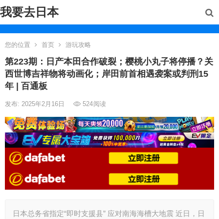
我要去日本
您的位置
首页
游玩攻略
第223期：日产本田合作破裂；樱桃小丸子将停播？关
西世博吉祥物将动画化；岸田前首相遇袭案或判刑15
年 | 百通板
发布: 2025年2月16日
524
阅读
日本总务省指定“即时支援县” 应对南海海槽大地震 近日，日