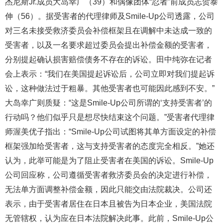
杰尼斯Jr.成员大岛幸广（39）和偶像团体“忍者”前成员志贺泰
伸（56）。据受害者的代理律师及Smile-Up公司透露，公司
对三名未接受救济委员会补偿框架且在调解中未达成一致的
受害者，以及一名要求超过委员会提出补偿金额的受害者，
分别提起确认损害赔偿债务不存在的诉讼。田中纯弥在记者
会上表示：“我们在美国提起诉讼后，公司立即对我们提起诉
讼，这种做法过于粗暴。其他受害者也可能因此感到不安。”
大岛幸广则质疑：“这是Smile-Up公司所谓的‘支持受害者’的
行动吗？他们似乎只是想尽快结束这个问题。”受害者代理律
师渥美优子指出：“Smile-Up公司试图将其单方面设定的补偿
框架强加给受害者，这与支持受害者的态度完全相反。”她还
认为，此举可能是为了阻止受害者在美国的诉讼。Smile-Up
公司回应称，公司遵循受害者救济委员会的决定进行补偿，
无法单方面调整补偿金额，因此只能交由法院裁决。公司还
表示，由于受害者居住在日本且被告为日本企业，美国法院
无管辖权，认为应在日本法院解决此事。此前，Smile-Up公