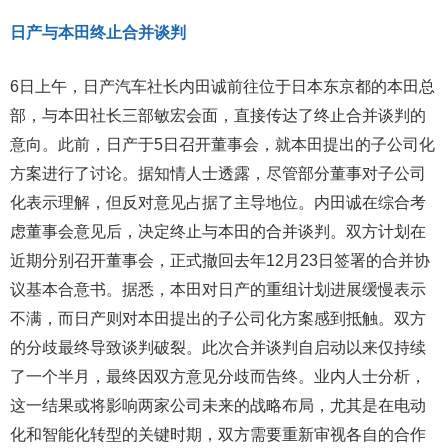
日产与本田终止合并谈判
6日上午，日产汽车社长内田诚前往位于日本东京都的本田总
部，与本田社长三部敏宏会面，直接传达了终止合并谈判的
意向。此前，日产于5日召开董事会，就本田提出的子公司化
方案进行了讨论。据知情人士透露，尽管部分董事对子公司
化表示理解，但反对意见占据了主导地位。内田诚在综合考
虑董事会意见后，决定终止与本田的合并谈判。双方计划在
近期分别召开董事会，正式撤回去年12月23日签署的合并协
议基本合意书。据悉，本田对日产的重组计划进展缓慢表示
不满，而日产则对本田提出的子公司化方案感到抵触。双方
的分歧最终导致谈判破裂。此次合并谈判自启动以来仅持续
了一个半月，最终因双方意见分歧而告终。业内人士分析，
这一结果或将影响两家公司未来的战略布局，尤其是在电动
化和智能化转型的关键时期，双方需要重新审视各自的合作