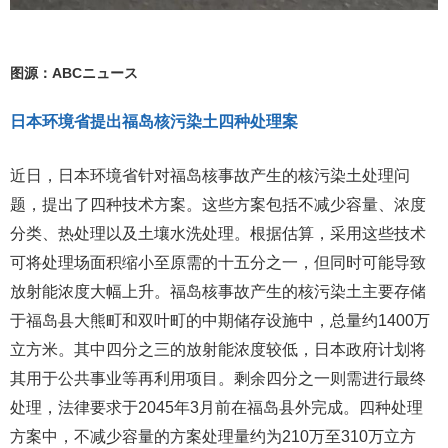
图源：ABCニュース
日本环境省提出福岛核污染土四种处理案
近日，日本环境省针对福岛核事故产生的核污染土处理问
题，提出了四种技术方案。这些方案包括不减少容量、浓度
分类、热处理以及土壤水洗处理。根据估算，采用这些技术
可将处理场面积缩小至原需的十五分之一，但同时可能导致
放射能浓度大幅上升。福岛核事故产生的核污染土主要存储
于福岛县大熊町和双叶町的中期储存设施中，总量约1400万
立方米。其中四分之三的放射能浓度较低，日本政府计划将
其用于公共事业等再利用项目。剩余四分之一则需进行最终
处理，法律要求于2045年3月前在福岛县外完成。四种处理
方案中，不减少容量的方案处理量约为210万至310万立方