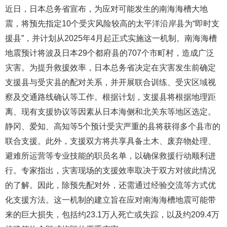
近日，日本总务省宣布，为应对可能发生的南海海槽大地
震，将预先指定10个受灾风险较高的太平洋沿岸县为“即时支
援县”，并计划从2025年4月起正式实施这一机制。南海海槽
地震预计将波及日本29个都府县的707个市町村，造成广泛
灾害。为提升救援效率，日本总务省决定在灾害发生前确定
支援县与受灾县的配对关系，并开展联合训练、受灾区域视
察及交通路线确认等工作。根据计划，支援县将根据地理距
离、现有支援协议等因素从日本海侧和北关东等地区选定。
静冈、爱知、高知等5个预计受灾严重的县将获得多个县市的
联合支援。此外，支援双方将共享具备土木、废弃物处理、
避难所运营等专业技能的职员名单，以确保救援行动顺利进
行。专家指出，灾害现场的支援效率取决于双方对彼此情况
的了解。因此，除预先配对外，还需通过经验交流等方式优
化支援方法。这一机制的建立旨在应对南海海槽地震可能带
来的巨大损失，包括约23.1万人死亡或失踪，以及约209.4万