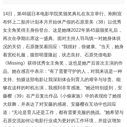
14日，第48届日本电影学院奖颁奖典礼在东京举行。刚刚宣
布怀上二胎并计划本月开始休产假的石原里美（38）以优秀
女主角奖得主身份登台。这是她继2022年第45届颁奖礼后，
再次在孕期出席这一盛典。面对主持人羽鸟慎一对她身体状
况的关切，石原微笑着回应：“我很好，很健康。”当天，她身
着宽松礼服，腹部明显隆起，状态良好。石原凭借电影
《Missing》获得优秀女主角奖，这也是她产后首次主演的作
品。她在感言中表示：“有了需要守护的人，对我来说是一种
支持。拍摄这部电影让我深刻体会到育儿的艰辛与珍贵。能
够在这样的时机出演，我感到非常感激。”她还特别提到，安
藤樱（39）在产后复出作品《小偷家族》中的表现给了她很
大鼓舞，并表达了对安藤的感谢。安藤樱在互动中也回应
道：“无论是育儿还是工作，都有需要克服的挑战。”她希望与
石原交流如何让电影行业成为更好的工作环境，并提议增加