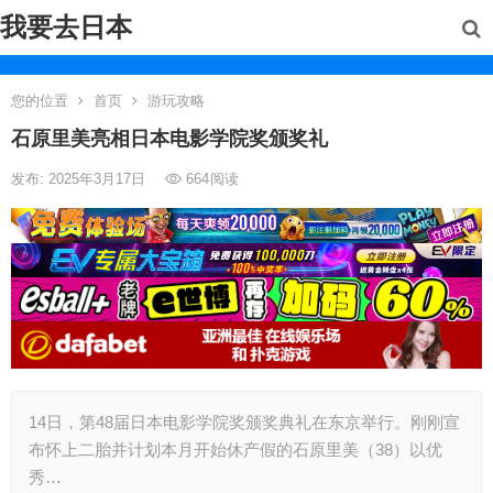
我要去日本
您的位置
首页
游玩攻略
石原里美亮相日本电影学院奖颁奖礼
发布: 2025年3月17日
664
阅读
14日，第48届日本电影学院奖颁奖典礼在东京举行。刚刚宣
布怀上二胎并计划本月开始休产假的石原里美（38）以优
秀…