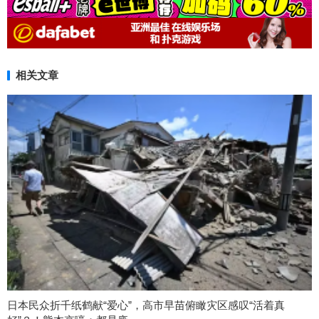
相关文章
日本民众折千纸鹤献“爱心”，高市早苗俯瞰灾区感叹“活着真