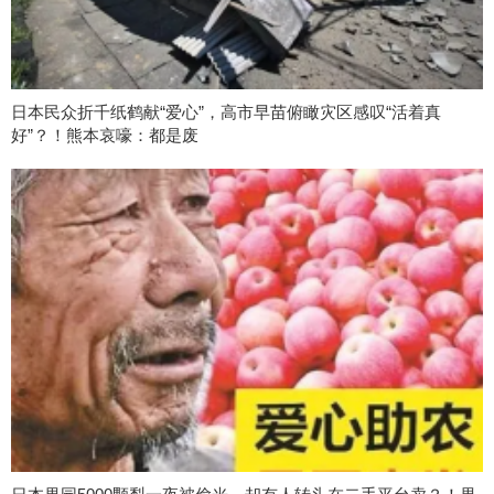
日本民众折千纸鹤献“爱心”，高市早苗俯瞰灾区感叹“活着真
好”？！熊本哀嚎：都是废