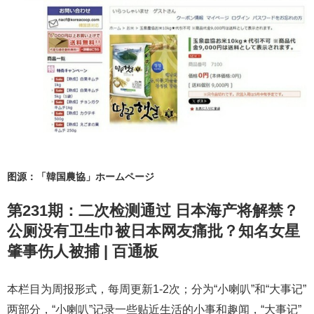
图源：「韓国農協」ホームページ
第231期：二次检测通过 日本海产将解禁？
公厕没有卫生巾被日本网友痛批？知名女星
肇事伤人被捕 | 百通板
本栏目为周报形式，每周更新1-2次；分为“小喇叭”和“大事记”
两部分，“小喇叭”记录一些贴近生活的小事和趣闻，“大事记”