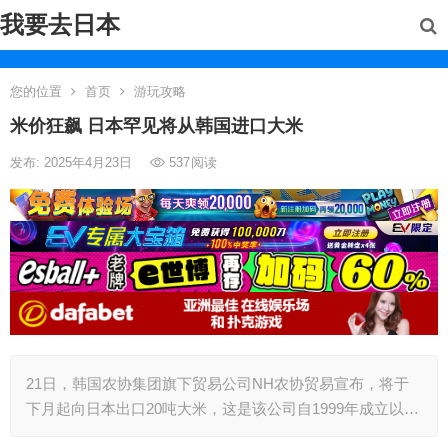
我要去日本
您的位置
首页
游玩攻略
米价狂飙 日本罕见将从韩国进口大米
发布: 2025年4月23日
537
阅读
21日，韩国农协集团旗下贸易公司NH农协贸易宣布，将于
下月起向日本出口20吨大米，这是该公司自1999年成立以…