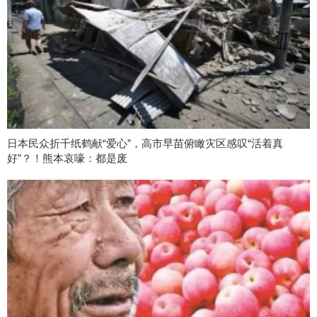
日本民众折千纸鹤献“爱心”，高市早苗俯瞰灾区感叹“活着真
好”？！熊本哀嚎：都是废