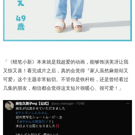
「《蜡笔小新》本来就是我超爱的动画，能够饰演美冴让我
又惊又喜！看完成片之后，真的会觉得『家人虽然麻烦却又
可爱』这个主题非常贴切。不管你是铁杆粉，还是曾经看过
几集的朋友，相信都会觉得这支短片很暖心、很可爱！」