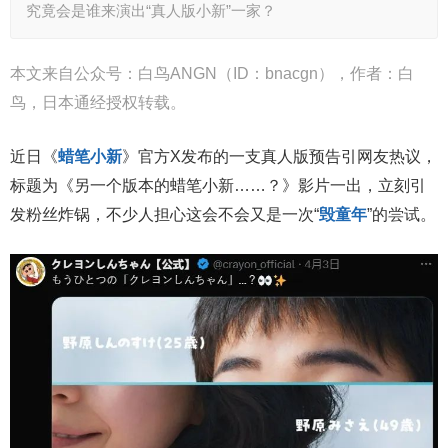
究竟会是谁来演出“真人版小新”一家？
本文来自公众号：白鸟ANGN（ID：bnacgn），作者：白
鸟，日本通经授权转载。
近日《
蜡笔小新
》官方X发布的一支真人版预告引网友热议，
标题为《另一个版本的蜡笔小新……？》影片一出，立刻引
发粉丝炸锅，不少人担心这会不会又是一次“
毁童年
”的尝试。