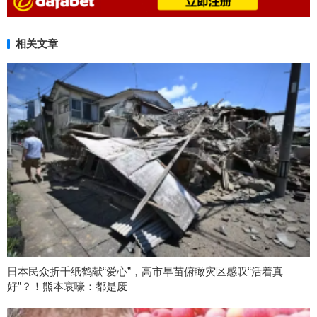
相关文章
日本民众折千纸鹤献“爱心”，高市早苗俯瞰灾区感叹“活着真
好”？！熊本哀嚎：都是废