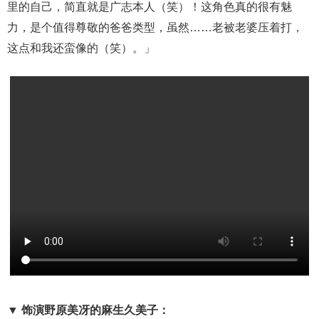
里的自己，简直就是广志本人（笑）！这角色真的很有魅
力，是个值得尊敬的爸爸类型，虽然……老被老婆压着打，
这点和我还蛮像的（笑）。」
▼ 饰演野原美冴的麻生久美子：