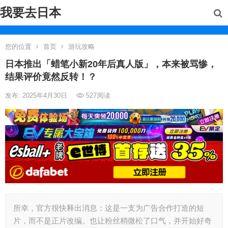
我要去日本
您的位置
首页
游玩攻略
日本推出「蜡笔小新20年后真人版」，本来被骂惨，
结果评价竟然反转！？
发布: 2025年4月30日
527
阅读
所幸，官方很快释出消息：这是一支为广告合作打造的短
片，而不是正片改编。也让粉丝稍微松了口气，并开始好奇