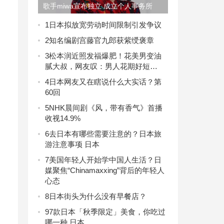
歌手miwa宣布独立 成立个人事务所
1
日本拟放宽劳动时间限制引发争议
2
知名编剧宫藤官九郎获紫绶褒章
3
松本润近照发福爆肥！花美男变油
腻大叔，网友叹：男人花期好短…
4
日本网友又在瞎说什么大实话？第
60回
5
NHK晨间剧《风，带有香气》首播
收视14.9%
6
去日本有哪些需要注意的？日本旅
游注意事项 日本
7
美国年轻人开始学中国人生活？日
媒聚焦“Chinamaxxing”背后的年轻人
心态
8
日本街头为什么没有早餐店？
9
7款日本「秋季限定」美食，你吃过
哪一种 日本