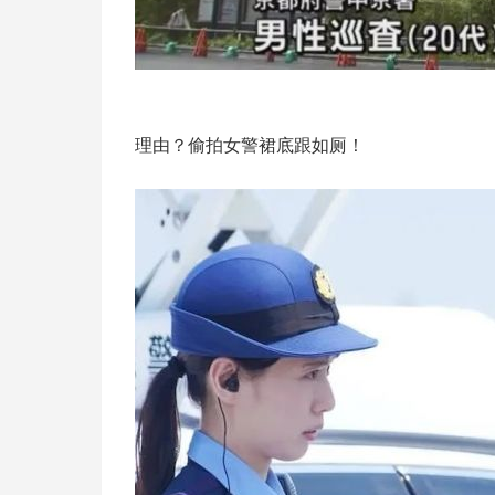
理由？偷拍女警裙底跟如厕！