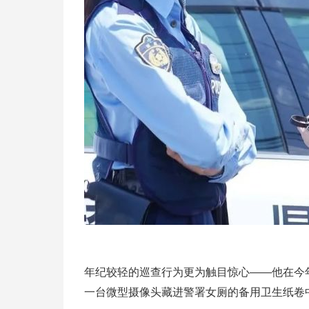
年纪较轻的巡查行为更为触目惊心——他在今
一台微型摄像头藏进警署女厕的备用卫生纸卷