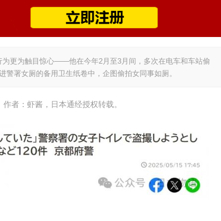
为更为触目惊心——他在今年2月至3月间，多次在电车和车站偷
藏进警署女厕的备用卫生纸卷中，企图偷拍女同事如厕。
h），作者：虾酱，日本通经授权转载。