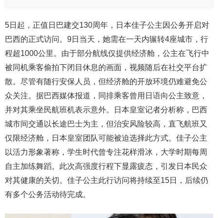
5日起，正值日巴建交130周年，日本佳子公主因公务开启对
巴西的正式访问。9日当天，她需在一天内辗转4座城市，行
程超1000公里。由于部分航线仅提供经济舱，公主在飞行中
被同机乘客偷拍下闭目休息的画面，视频随后在社交平台扩
散。尽管有随行安保人员，但经济舱的开放环境仍难避免公
众关注。据巴西媒体报道，同排乘客曾用日语向公主致意，
并对其乘坐民航班机表示意外。日本皇室记者分析称，巴西
城市间交通以长途巴士为主，但治安风险较高，直飞航班又
仅限经济舱，日本皇室团队可能被迫选择此方式。佳子公主
以活力形象著称，学生时代曾专注花样滑冰，大学时期每周
自主加练舞蹈。此次高强度行程下显露疲态，引发日本民众
对其健康的关切。佳子公主此行访问将持续至15日，后续仍
有多个公务活动待完成。