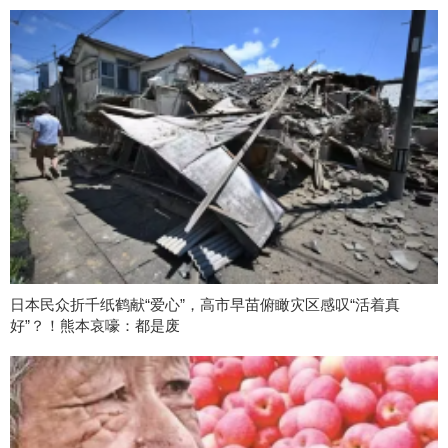
日本民众折千纸鹤献“爱心”，高市早苗俯瞰灾区感叹“活着真
好”？！熊本哀嚎：都是废