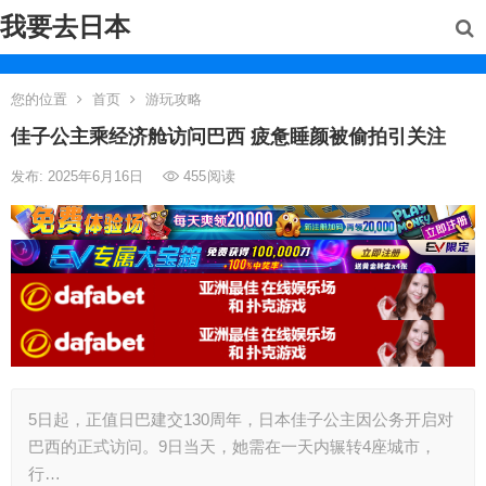
我要去日本
您的位置
首页
游玩攻略
佳子公主乘经济舱访问巴西 疲惫睡颜被偷拍引关注
发布: 2025年6月16日
455
阅读
5日起，正值日巴建交130周年，日本佳子公主因公务开启对
巴西的正式访问。9日当天，她需在一天内辗转4座城市，
行…