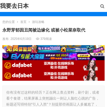
我要去日本
您的位置
首页
游玩攻略
永野芽郁因丑闻被边缘化 或被小松菜奈取代
发布: 2025年6月19日
379
阅读
你有没有过这样的经历？正在网上查点资料，刷个剧，或者
看个食谱，结果屏幕上突然蹦出一则让人脸红心跳的广告，
标题还写得特别“引人入胜”？别提那些画面让人多尴尬了，