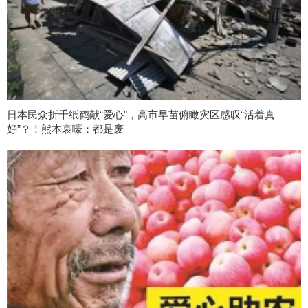
日本民众折千纸鹤献“爱心”，高市早苗俯瞰灾区感叹“活着真
好”？！熊本哀嚎：都是废