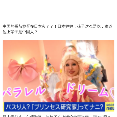
中国的番茄炒蛋在日本火了？！日本妈妈：孩子这么爱吃，难道
他上辈子是中国人？
日本贵妇丈夫欠债跑路，与孩子在上海沦为穷光蛋…“重生”归来