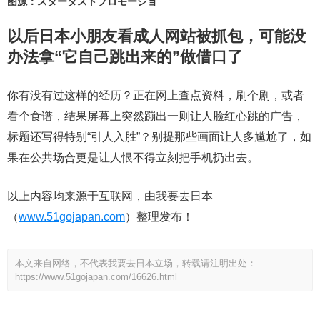
图源：スターダストプロモーショ
以后日本小朋友看成人网站被抓包，可能没
办法拿“它自己跳出来的”做借口了
你有没有过这样的经历？正在网上查点资料，刷个剧，或者
看个食谱，结果屏幕上突然蹦出一则让人脸红心跳的广告，
标题还写得特别“引人入胜”？别提那些画面让人多尴尬了，如
果在公共场合更是让人恨不得立刻把手机扔出去。
以上内容均来源于互联网，由我要去日本
（
www.51gojapan.com
）整理发布！
本文来自网络，不代表我要去日本立场，转载请注明出处：
https://www.51gojapan.com/16626.html