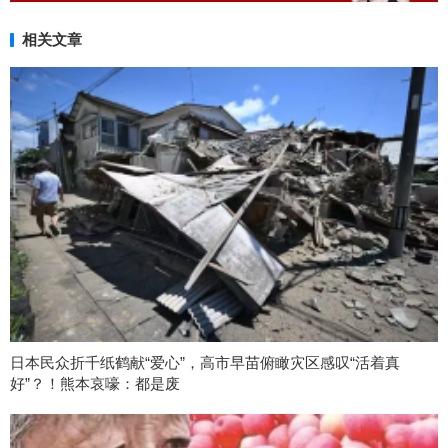
相关文章
日本民众折千纸鹤献“爱心”，高市早苗俯瞰灾区感叹“活着真
好”？！熊本哀嚎：都是废