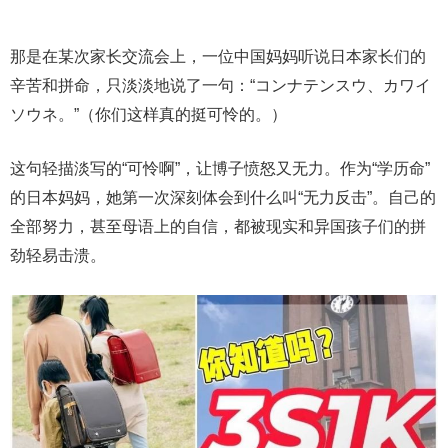
那是在某次家长交流会上，一位中国妈妈听说日本家长们的
辛苦和拼命，只淡淡地说了一句：“コンナテンスウ、カワイ
ソウネ。”（你们这样真的挺可怜的。）
这句轻描淡写的“可怜啊”，让博子愤怒又无力。作为“学历命”
的日本妈妈，她第一次深刻体会到什么叫“无力反击”。自己的
全部努力，甚至母语上的自信，都被现实和异国孩子们的拼
劲轻易击溃。