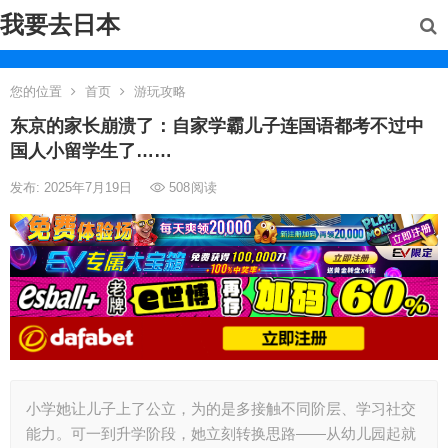
我要去日本
您的位置
首页
游玩攻略
东京的家长崩溃了：自家学霸儿子连国语都考不过中
国人小留学生了……
发布: 2025年7月19日
508
阅读
小学她让儿子上了公立，为的是多接触不同阶层、学习社交
能力。可一到升学阶段，她立刻转换思路——从幼儿园起就