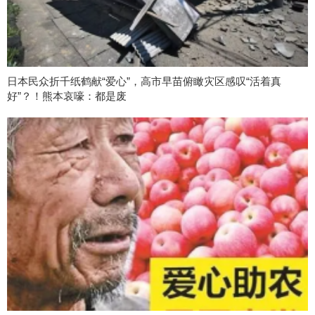
日本民众折千纸鹤献“爱心”，高市早苗俯瞰灾区感叹“活着真
好”？！熊本哀嚎：都是废