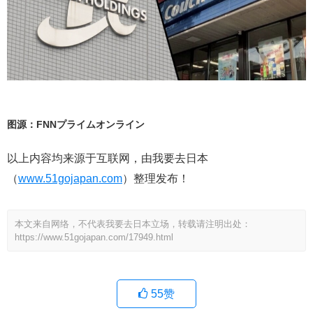
图源：FNNプライムオンライン
以上内容均来源于互联网，由我要去日本
（
www.51gojapan.com
）整理发布！
本文来自网络，不代表我要去日本立场，转载请注明出处：
https://www.51gojapan.com/17949.html
55
赞