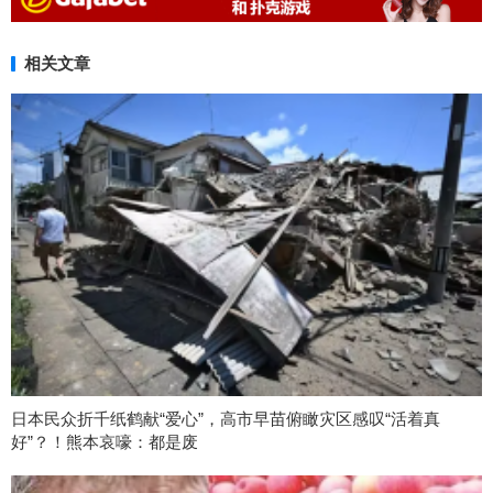
相关文章
日本民众折千纸鹤献“爱心”，高市早苗俯瞰灾区感叹“活着真
好”？！熊本哀嚎：都是废