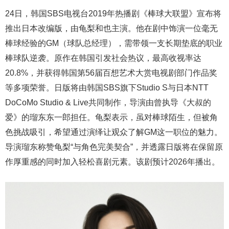
24日，韩国SBS电视台2019年热播剧《棒球大联盟》宣布将
推出日本改编版，由龟梨和也主演。他在剧中饰演一位毫无
棒球经验的GM（球队总经理），需带领一支长期垫底的职业
棒球队逆袭。原作在韩国引发社会热议，最高收视率达
20.8%，并获得韩国第56届百想艺术大赏电视剧部门作品奖
等多项荣誉。日版将由韩国SBS旗下Studio S与日本NTT
DoCoMo Studio & Live共同制作，导演由曾执导《大叔的
爱》的瑠东东一郎担任。龟梨表示，虽对棒球陌生，但被角
色挑战吸引，希望通过演绎让观众了解GM这一职位的魅力。
导演瑠东称赞龟梨“与角色完美契合”，并透露日版将在保留原
作厚重感的同时加入轻松喜剧元素。该剧预计2026年播出。