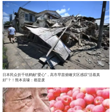
日本民众折千纸鹤献“爱心”，高市早苗俯瞰灾区感叹“活着真
好”？！熊本哀嚎：都是废