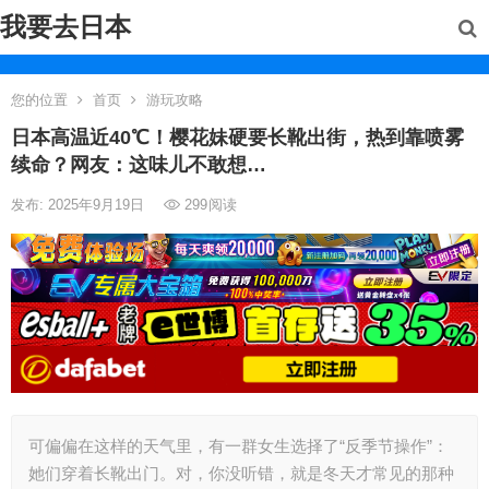
我要去日本
您的位置
首页
游玩攻略
日本高温近40℃！樱花妹硬要长靴出街，热到靠喷雾
续命？网友：这味儿不敢想…
发布: 2025年9月19日
299
阅读
可偏偏在这样的天气里，有一群女生选择了“反季节操作”：
她们穿着长靴出门。对，你没听错，就是冬天才常见的那种