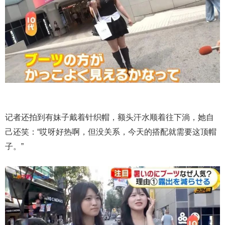
记者还拍到有妹子戴着针织帽，额头汗水顺着往下淌，她自
己还笑：“哎呀好热啊，但没关系，今天的搭配就需要这顶帽
子。”