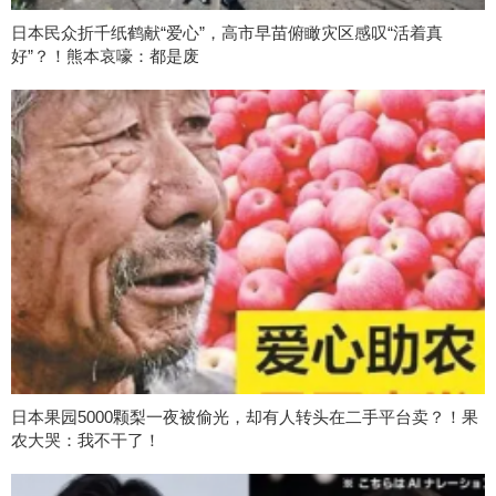
日本民众折千纸鹤献“爱心”，高市早苗俯瞰灾区感叹“活着真
好”？！熊本哀嚎：都是废
日本果园5000颗梨一夜被偷光，却有人转头在二手平台卖？！果
农大哭：我不干了！