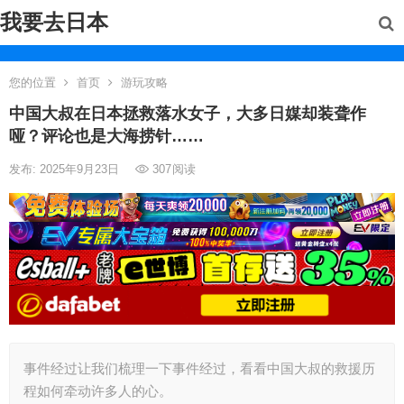
我要去日本
您的位置
首页
游玩攻略
中国大叔在日本拯救落水女子，大多日媒却装聋作
哑？评论也是大海捞针……
发布: 2025年9月23日
307
阅读
事件经过让我们梳理一下事件经过，看看中国大叔的救援历
程如何牵动许多人的心。