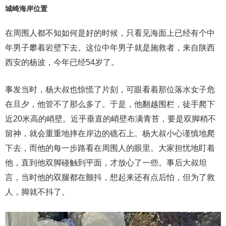
城崎海岸位置
在周围人都不知如何是好的时候，只看见海面上已经有个中
年男子攀着岩壁下去。这位中年男子就是施救者，来自陕西
西安的杨波，今年已经54岁了。
事发当时，杨大叔也惊慌了片刻，可眼看着那位落水女子危
在旦夕，他管不了那么多了。于是，他翻越围栏，徒手爬下
近20米高的峭壁。近乎垂直的峭壁布满青苔，要是双脚稍不
留神，就会重重地摔在岸边的礁石上。杨大叔小心谨慎地爬
下去，而他的每一步路看在周围人的眼里。大家担忧地盯着
他，直到他双脚碰触到平面，才放心了一些。事后大叔坦
言，当时他的双腿都在颤抖，想起来还有点后怕，但为了救
人，脚就不抖了。