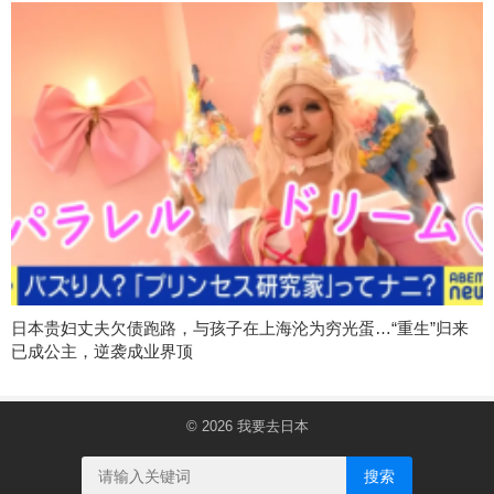
日本贵妇丈夫欠债跑路，与孩子在上海沦为穷光蛋…“重生”归来
已成公主，逆袭成业界顶
© 2026
我要去日本
搜索