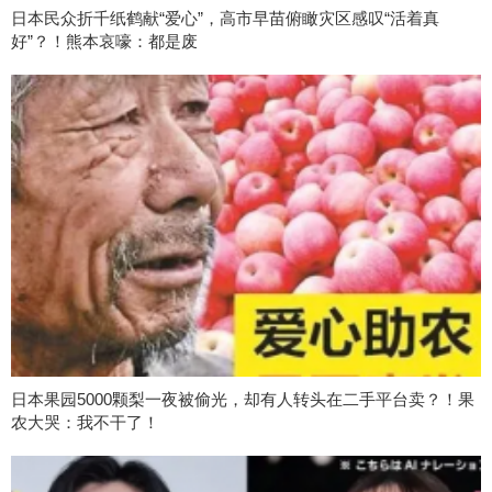
日本民众折千纸鹤献“爱心”，高市早苗俯瞰灾区感叹“活着真
好”？！熊本哀嚎：都是废
日本果园5000颗梨一夜被偷光，却有人转头在二手平台卖？！果
农大哭：我不干了！