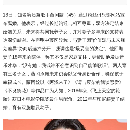
18日，知名演员兼歌手藤冈靛（45）通过粉丝俱乐部网站宣
布离婚。他表示，经过长期沟通与相互尊重，双方决定结束
婚姻关系，未来将共同抚养子女，并对妻子多年来的支持表
达深切感谢。在声明中藤冈靛称，与妻子因“价值观与未来规
划差异”协商后选择分开，强调这是“最妥善的决定”。他回顾
妻子18年来的陪伴，称其不仅是家庭支柱，更帮助他发掘音
乐才华，“没有她，我或许不会意识到自己能够歌唱”。两人育
有三名子女，藤冈承诺未来仍会以父母身份合作，确保孩子
幸福成长。藤冈靛以《阿浅来了》《请与废柴的我谈恋爱》
《不良笑花》等作品广为人知，2018年凭《飞上天空的轮
胎》获日本电影学院奖最佳男配角。2012年与印尼籍妻子结
婚，育有双胞胎及幼子。