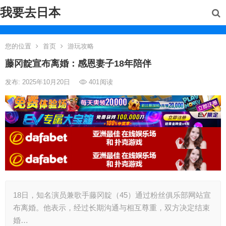
我要去日本
您的位置
首页
游玩攻略
藤冈靛宣布离婚：感恩妻子18年陪伴
发布: 2025年10月20日
401
阅读
18日，知名演员兼歌手藤冈靛（45）通过粉丝俱乐部网站宣
布离婚。他表示，经过长期沟通与相互尊重，双方决定结束
婚…