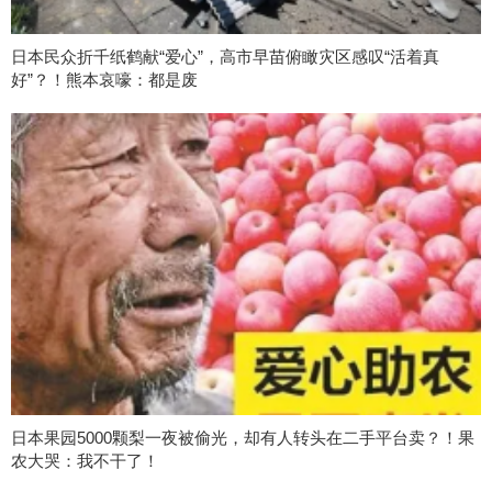
日本民众折千纸鹤献“爱心”，高市早苗俯瞰灾区感叹“活着真
好”？！熊本哀嚎：都是废
日本果园5000颗梨一夜被偷光，却有人转头在二手平台卖？！果
农大哭：我不干了！