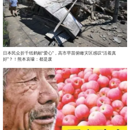
日本民众折千纸鹤献“爱心”，高市早苗俯瞰灾区感叹“活着真
好”？！熊本哀嚎：都是废