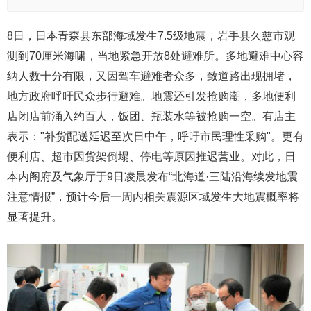
8日，日本青森县东部海域发生7.5级地震，岩手县久慈市观
测到70厘米海啸，当地紧急开放8处避难所。多地避难中心容
纳人数十分有限，又因驾车避难者众多，致道路出现拥堵，
地方政府呼吁民众步行避难。地震还引发抢购潮，多地便利
店闭店前涌入约百人，饭团、瓶装水等被抢购一空。有店主
表示："补货配送延迟至次日中午，呼吁市民理性采购"。更有
便利店、超市因货架倒塌、停电等原因推迟营业。对此，日
本内阁府及气象厅于9日凌晨发布“北海道·三陆沿海续发地震
注意情报”，预计今后一周内相关震源区域发生大地震概率将
显著提升。