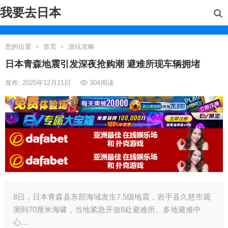
我要去日本
您的位置
首页
游玩攻略
日本青森地震引发深夜抢购潮 避难所现车辆拥堵
发布: 2025年12月11日
304
阅读
8日，日本青森县东部海域发生7.5级地震，岩手县久慈市观
测到70厘米海啸，当地紧急开放8处避难所。多地避难中
心…