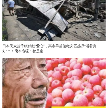
日本民众折千纸鹤献“爱心”，高市早苗俯瞰灾区感叹“活着真
好”？！熊本哀嚎：都是废