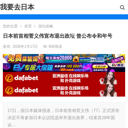
我要去日本
您的位置
首页
游玩攻略
日本前首相菅义伟宣布退出政坛 曾公布令和年号
发布: 2026年1月17日
368
阅读
17日，据日本媒体报道，日本前首相菅义伟（77）正式宣布
决定不再参加日本众议院选举并退出政界，结束其28年国
会…