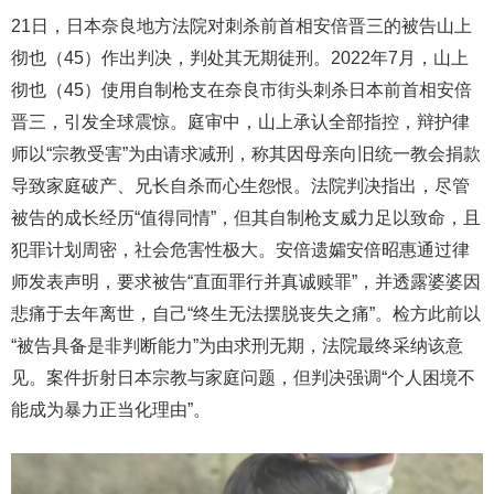
21日，日本奈良地方法院对刺杀前首相安倍晋三的被告山上
彻也（45）作出判决，判处其无期徒刑。2022年7月，山上
彻也（45）使用自制枪支在奈良市街头刺杀日本前首相安倍
晋三，引发全球震惊。庭审中，山上承认全部指控，辩护律
师以“宗教受害”为由请求减刑，称其因母亲向旧统一教会捐款
导致家庭破产、兄长自杀而心生怨恨。法院判决指出，尽管
被告的成长经历“值得同情”，但其自制枪支威力足以致命，且
犯罪计划周密，社会危害性极大。安倍遗孀安倍昭惠通过律
师发表声明，要求被告“直面罪行并真诚赎罪”，并透露婆婆因
悲痛于去年离世，自己“终生无法摆脱丧失之痛”。检方此前以
“被告具备是非判断能力”为由求刑无期，法院最终采纳该意
见。案件折射日本宗教与家庭问题，但判决强调“个人困境不
能成为暴力正当化理由”。