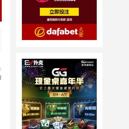
三
年
露