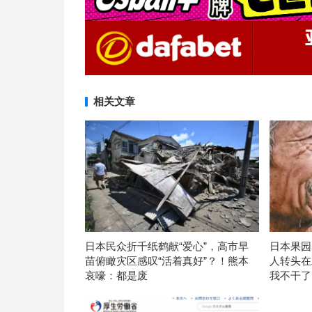
相关文章
日本民众折千纸鹤献“爱心”，高市早
日本果园
苗俯瞰灾区感叹“活着真好”？！熊本
人转头在
哀嚎：都是废
我不干了