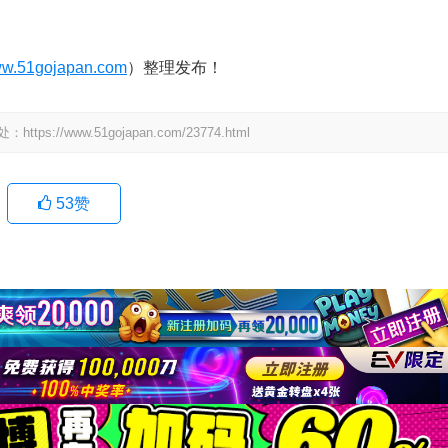
w.51gojapan.com
）整理发布！
www.51gojapan.com/23774.html
53
赞