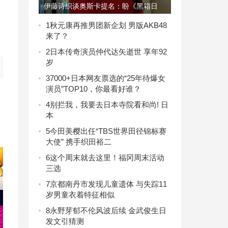
伊藤诗织谈奥斯卡提名：盼《黑箱日
记》在日上映
1
秋元康再推男团新企划 男版AKB48
来了？
2
日本传奇演员仲代达矢逝世 享年92
岁
3
7000+日本网友票选的“25年待爆女
演员”TOP10，你最看好谁？
4
别拦我，我要去日本寺院看和尚! 日
本
5
今田美樱出任“TBS世界田径锦标赛
大使” 携手织田裕二
6
这个周末就去这里！福冈周末活动
三选
7
京都南丹市发现儿童遗体 与失踪11
岁男童衣着特征相似
8
永野芽郁不伦风波后续 金武俊生日
发文引猜测