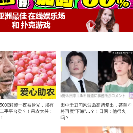
5000颗梨一夜被偷光，却有
田中圭丑闻风波后高调复出，甚至即
二手平台卖？！果农大哭：
将再度“下海”…？！日网：他很火
！
吗？