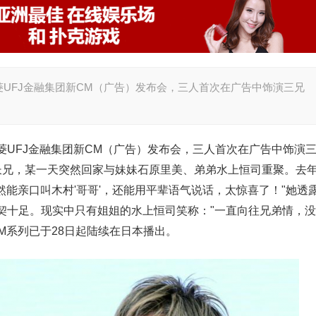
UFJ金融集团新CM（广告）发布会，三人首次在广告中饰演三兄
UFJ金融集团新CM（广告）发布会，三人首次在广告中饰演
长兄，某一天突然回家与妹妹石原里美、弟弟水上恒司重聚。去
然能亲口叫木村'哥哥'，还能用平辈语气说话，太惊喜了！"她透
契十足。现实中只有姐姐的水上恒司笑称："一直向往兄弟情，没
M系列已于28日起陆续在日本播出。