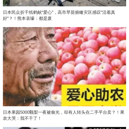
日本民众折千纸鹤献“爱心”，高市早苗俯瞰灾区感叹“活着真
好”？！熊本哀嚎：都是废
日本果园5000颗梨一夜被偷光，却有人转头在二手平台卖？！果
农大哭：我不干了！