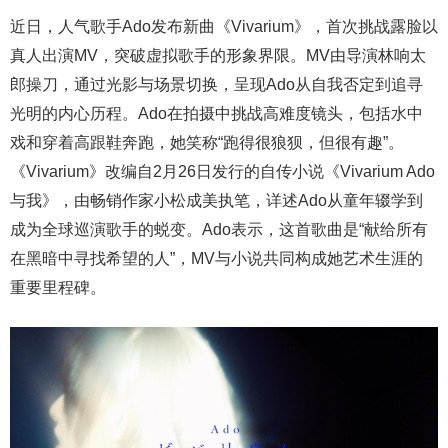
近日，人气歌手Ado发布新曲《Vivarium》，首次挑战露脸以
真人出演MV，突破虚拟歌手的形象界限。MV由导演林响太
郎操刀，通过光影与场景切换，呈现Ado从自我否定到追寻
光明的内心历程。Ado在拍摄中挑战高难度镜头，包括水中
戏和穿着高跟鞋奔跑，她笑称“跑得很狼狈，但很有趣”。
《Vivarium》改编自2月26日发行的自传小说《Vivarium Ado
与我》，由畅销作家小松成美执笔，详述Ado从童年辍学到
成为全球巡演歌手的蜕变。Ado表示，这首歌曲是“献给所有
在黑暗中寻找希望的人”，MV与小说共同构成她艺术生涯的
重要里程碑。