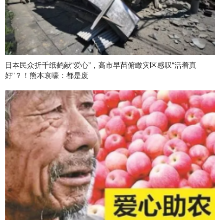
日本民众折千纸鹤献“爱心”，高市早苗俯瞰灾区感叹“活着真
好”？！熊本哀嚎：都是废