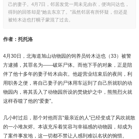
己的妻子。4月7日，邻居发觉一周未见由衣，便询问达也，
得到的回答却是“她去东京了。”虽然邻居有所怀疑，但还是
被铃木达也打幌子蒙混了过去。
作者：托托洛
4月30日，北海道旭山动物园的饲养员铃木达也（33）被警
方逮捕，其罪名为——破坏尸体。而他下手的对象，正是陪
伴了他十多年的妻子铃木由衣。他趁营业结束后的夜间，利
用职务之便，将自己妻子的尸体用车运到了自己所就职的动
物园内，将其丢入了动物园所设的焚烧炉之中，熊熊烈火就
这样吞噬了他的“爱妻”。
几小时过后，那个对他而言“最亲近的人”已经变成了风吹就散
的一小堆灰烬。本该充斥着笑容与幸福感的动物园，却成为
了案件事发地，这一切都不禁让人感到难以名状的惋惜。