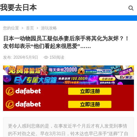
我要去日本
您的位置
首页
游玩攻略
日本一动物园员工疑似杀妻后亲手将其化为灰烬？！
友邻却表示“他们看起来很恩爱”……
发布: 2026年5月9日
150
阅读
更令人感到悲痛的是，在事发近半个月后才有人发觉到事情
的不对劲之处。早在3月31日，铃木达也早已亲手“送葬”了自