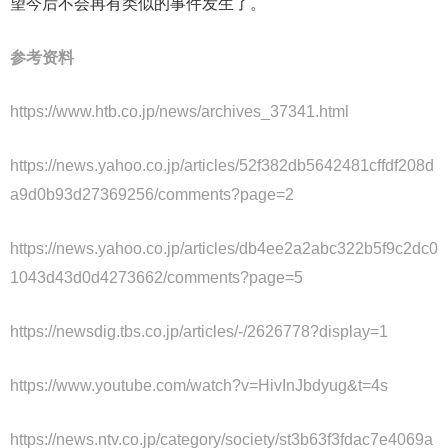
望今后不会再有类似的事件发生了。
参考资料
https://www.htb.co.jp/news/archives_37341.html
https://news.yahoo.co.jp/articles/52f382db5642481cffdf208d
a9d0b93d27369256/comments?page=2
https://news.yahoo.co.jp/articles/db4ee2a2abc322b5f9c2dc0
1043d43d0d4273662/comments?page=5
https://newsdig.tbs.co.jp/articles/-/2626778?display=1
https://www.youtube.com/watch?v=HivInJbdyug&t=4s
https://news.ntv.co.jp/category/society/st3b63f3fdac7e4069a