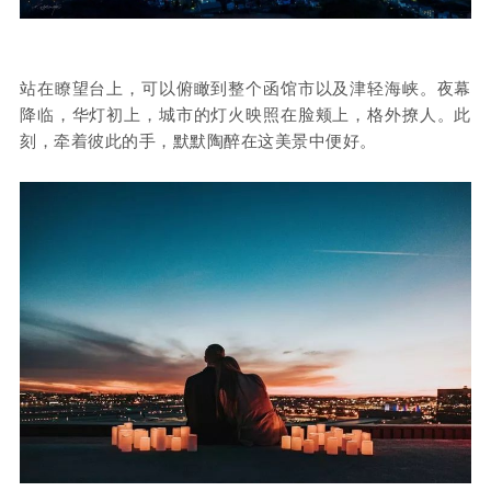
站在瞭望台上，可以俯瞰到整个函馆市以及津轻海峡。夜幕
降临，华灯初上，城市的灯火映照在脸颊上，格外撩人。此
刻，牵着彼此的手，默默陶醉在这美景中便好。