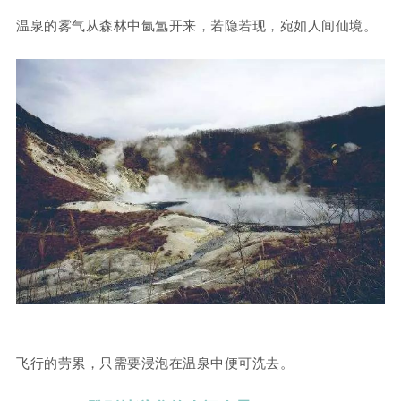
温泉的雾气从森林中氤氲开来，若隐若现，宛如人间仙境。
飞行的劳累，只需要浸泡在温泉中便可洗去。