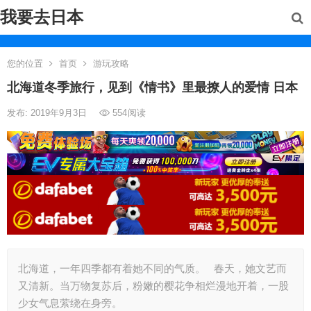
我要去日本
您的位置
首页
游玩攻略
北海道冬季旅行，见到《情书》里最撩人的爱情 日本
发布: 2019年9月3日
554
阅读
北海道，一年四季都有着她不同的气质。 春天，她文艺而
又清新。当万物复苏后，粉嫩的樱花争相烂漫地开着，一股
少女气息萦绕在身旁。