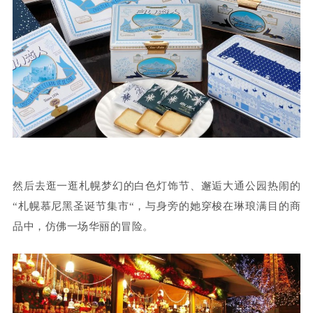
然后去逛一逛札幌梦幻的白色灯饰节、邂逅
大通公园热闹的
“札幌慕尼黑圣诞节集市“，与身旁的她穿梭在琳琅满目的商
品中，仿佛一场华丽的冒险。