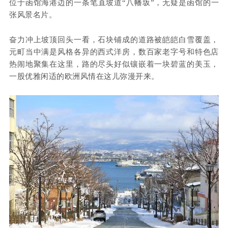
位于函馆海港边的一条笔直坡道“八幡坂”，无疑是函馆的一
张风景名片。
奋力冲上坡顶回头一看，石块铺成的道路被皑皑白雪覆盖，
元町当中满是风格各异的西式洋房，数百家老字号和特色店
热闹地聚集在这里，路的尽头好似镶嵌着一块碧蓝的美玉，
一股优雅闲适的欧洲风情在这儿弥漫开来。