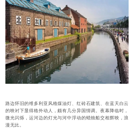
路边怀旧的维多利亚风格煤油灯、红砖石建筑、在蓝天白云
的映衬下显得格外动人，颇有几分异国情调。夜幕降临时，
微光闪烁，运河边的灯光与河中浮动的蜡烛船交相辉映，浪
漫无比。