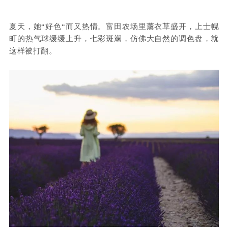
夏天，她“好色“而又热情。富田农场里薰衣草盛开，上士幌
町的热气球缓缓上升，七彩斑斓，仿佛大自然的调色盘，就
这样被打翻。