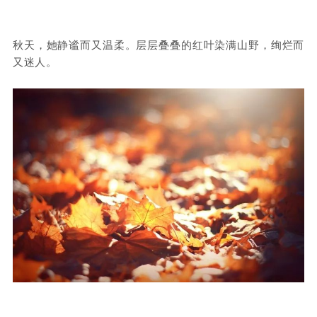
秋天，她静谧而又温柔。层层叠叠的红叶染满山野，绚烂而
又迷人。