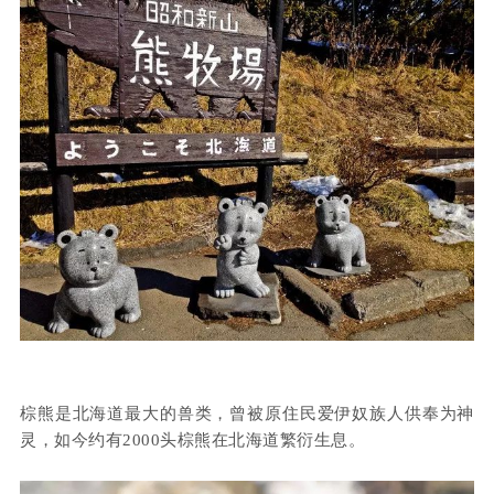
棕熊是北海道最大的兽类，曾被原住民爱伊奴族人供奉为神
灵，如今约有2000头棕熊在北海道繁衍生息。