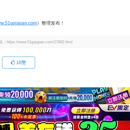
w.51gojapan.com
）整理发布！
www.51gojapan.com/27902.html
10
赞