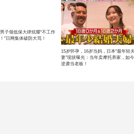
岁男子领低保大肆炫耀“不工作
！”日网集体破防大骂！
15岁怀孕，16岁当妈，日本“最年轻
妻”现状曝光：当年卖摩托养家，如
逆袭当老板！