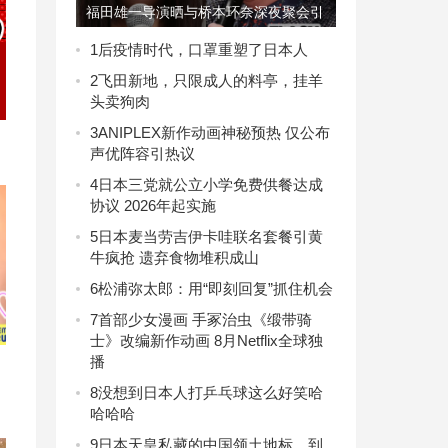
福田雄一导演晒与桥本环奈深夜聚会引
争议
1
后疫情时代，口罩重塑了日本人
2
飞田新地，只限成人的料亭，挂羊
头卖狗肉
3
ANIPLEX新作动画神秘预热 仅公布
声优阵容引热议
4
日本三党就公立小学免费供餐达成
协议 2026年起实施
5
日本麦当劳吉伊卡哇联名套餐引黄
牛疯抢 遗弃食物堆积成山
6
松浦弥太郎：用“即刻回复”抓住机会
7
首部少女漫画 手冢治虫《缎带骑
士》改编新作动画 8月Netflix全球独
播
8
没想到日本人打乒乓球这么好笑哈
哈哈哈
9
日本天皇私藏的中国领土地标，到