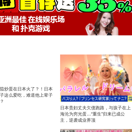
茄炒蛋在日本火了？！日本
子这么爱吃，难道他上辈子
？
日本贵妇丈夫欠债跑路，与孩子在上
海沦为穷光蛋…“重生”归来已成公
主，逆袭成业界顶