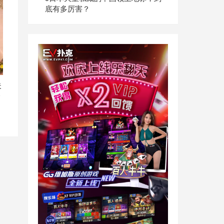
底有多厉害？
夫
今