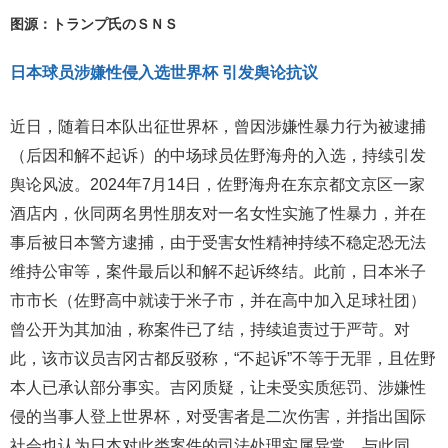
图源：トランプ氏のＳＮＳ
日本球员涉嫌性侵入选世界杯 引发舆论抗议
近日，随着日本队出征世界杯，曾因涉嫌性暴力行为被逮捕
（后因和解不起诉）的中场球员佐野海舟的入选，持续引发
舆论风波。2024年7月14日，佐野海舟在东京都文京区一家
酒店内，伙同两名男性朋友对一名女性实施了性暴力，并在
事后被日本警方逮捕，由于受害女性精神持续不稳定恐无法
维持公审等，案件最后以和解不起诉终结。此前，日本米子
市市长（佐野高中就读于米子市，并在高中加入足球社团）
曾公开为其加油，称案件已了结，持续追责过于严苛。对
此，该市议员吉冈古都反驳称，“不起诉”不等于无罪，且佐野
本人已承认部分事实。吉冈质疑，让未受实质惩罚、涉嫌性
侵的当事人登上世界杯，对受害者是二次伤害，并指出国际
社会也认为日本对此类案件的司法处理实属异常。与此同