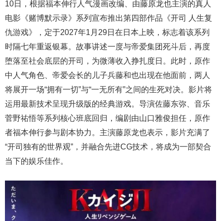
10日，根据福本伸行人气漫画改编、由藤原龙也主演的真人
电影《赌博默示录》系列宣布推出第四部作品《开司 人生复
仇游戏》，定于2027年1月29日在日本上映，标志着该系列
时隔七年重返银幕。故事讲述一度与帝爱集团死斗后，再度
堕落至社会底层的开司，为微薄收入挣扎度日。此时，原作
中人气角色、帝爱会长的儿子兵藤和也出现在他面前，两人
将展开一场“拥有一切”与“一无所有”之间的生死对决。影片将
运用最新技术呈现升级版的经典游戏。导演佐藤东弥、音乐
菅野祐悟等系列核心班底回归，编剧由山口雅俊担任，原作
者福本伸行参与剧本协力。主演藤原龙也表示，影片充满了
“开司独有的世界观”，并融合先进CG技术，将成为一部契合
当下的娱乐佳作。