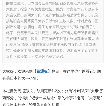
的皇位继承，日本国会众参两院正副议长在汇总各党派协商
意见后，拟定了相关方案框架。据悉，方案基本认可政府专
家会议提出的两大方向：允许女性皇族婚后保留身份，以及
接纳旧宫家男系男子为养子以增加皇族人数。针对后者，正
副议长进一步明确，养子对象应设定为“15岁以上的男子”。
此举主要基于日本民法规定，15岁以下者办理普通收养需法
定代理人同意。因此，设定年龄下限意在强调尊重当事人“自
由意愿”的原则；该提案预计还将要求政府在后续《皇室典
范》修正案中加入相应年龄限制条款。该汇总方案原案将于
近期正式提出，为立法讨论奠定基础。
大家好，欢迎来到
【百通板】
栏目，在这里你可以看到近期
有关日本的大事小情。
本栏目为周报形式，每周更新1-2次；分为“小喇叭”和“大事记”
两部分，“小喇叭”记录一些贴近生活的小事和趣闻，“大事记”
则是日本社会、经济等方面的动态。