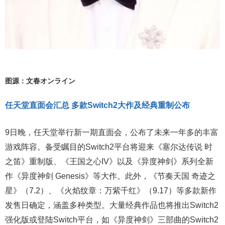
图源：文春オンライン
任天堂直面会汇总 多款Switch2大作及经典重制公布
9日晚，任天堂举行新一期直面会，公布了未来一年多的丰富
游戏阵容。备受瞩目的Switch2平台将迎来《塞尔达传说 时
之笛》重制版、《王国之心IV》以及《异度神剑》系列全新
作《异度神剑 Genesis》等大作。此外，《节奏天国 奇迹之
星》（7.2）、《火焰纹章：万紫千红》（9.17）等多款新作
发售日确定，涵盖多种类型。大量经典作品也将推出Switch2
强化版或登陆Switch平台，如《异度神剑》三部曲的Switch2