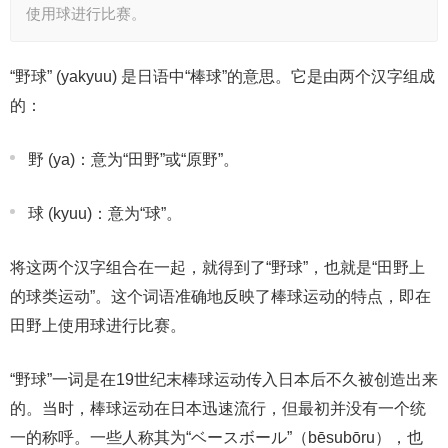
使用球进行比赛。
“野球” (yakyuu) 是日语中“棒球”的意思。它是由两个汉字组成
的：
野 (ya)：意为“田野”或“原野”。
球 (kyuu)：意为“球”。
将这两个汉字组合在一起，就得到了“野球”，也就是“田野上
的球类运动”。这个词语准确地反映了棒球运动的特点，即在
田野上使用球进行比赛。
“野球”一词是在19世纪末棒球运动传入日本后不久被创造出来
的。当时，棒球运动在日本迅速流行，但最初并没有一个统
一的称呼。一些人称其为“ベースボール”（bēsubōru），也