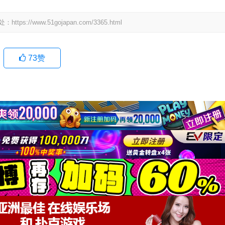
www.51gojapan.com/3365.html
73
赞