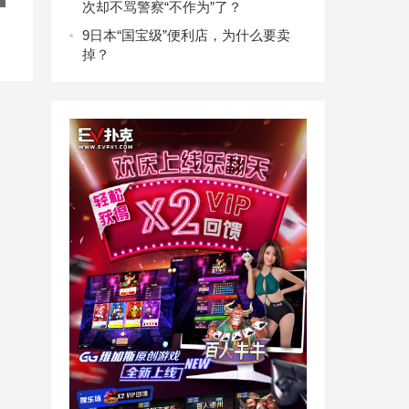
次却不骂警察“不作为”了？
9
日本“国宝级”便利店，为什么要卖
掉？