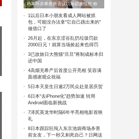
桥本环奈事务所否认职场霸凌指控 称
报道
1
以后日本小朋友看成人网站被抓
包，可能没办法拿“它自己跳出来的”
做借口了
2
6月起，在东京涩谷乱扔垃圾罚款
2000日元！就算当场捡起来也得罚
3
已故旅日大熊猫“旦旦”将制成标本归
还中国
4
高畑充希产后首度公开亮相 笑容满
面感谢观众祝福
5
日本天皇生日逾2万民众赴皇居庆贺
6
日本“去iPhone化”趋势加速 转用
Android面临新挑战
7
泽尻英龙华时隔6年半亮相电影首映
礼
8
日本跟踪狂闯入东京池袋商场杀害
前女友，下一秒又刺死自己？日网这