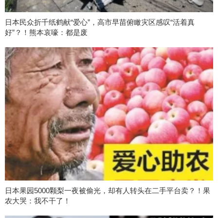
日本民众折千纸鹤献“爱心”，高市早苗俯瞰灾区感叹“活着真
好”？！熊本哀嚎：都是废
日本果园5000颗梨一夜被偷光，却有人转头在二手平台卖？！果
农大哭：我不干了！