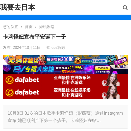
我要去日本
您的位置
首页
游玩攻略
卡莉怪妞宣布平安诞下一子
发布: 2024年10月11日
652
阅读
10月8日,31岁的日本歌手卡莉怪妞（彭薇薇）通过Instagram
宣布,她已顺利产下第一个孩子。卡莉怪妞在帖…