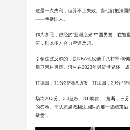
这是一次失利，但算不上失败。当他们把法国
——包括国人。
作为参照，曾经的“亚洲之光”中国男篮，在
篮，则以多方合力弯道反超。
引领这波反超的，是NBA现役选手八村塁和
后卫河村勇辉。河村在2023年男篮世界杯一战
打德国，11分2篮板8助攻；打法国，29分7篮
场均20.3分、3.3篮板、8.0助攻、1抢断，三
的答卷。率队差点掀翻法国队的那一战结束后，
敬意”。