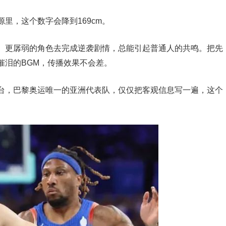
源里，这个数字会降到169cm。
、更孱弱的角色去完成逆袭剧情，总能引起普通人的共鸣。把先
催泪的BGM，传播效果不会差。
舞台，巴黎奥运唯一的亚洲代表队，仅仅把客观信息写一遍，这个