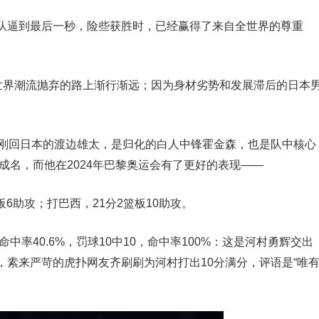
队逼到最后一秒，险些获胜时，已经赢得了来自全世界的尊重
被世界潮流抛弃的路上渐行渐远；因为身材劣势和发展滞后的日本
刚刚回日本的渡边雄太，是归化的白人中锋霍金森，也是队中核心
成名，而他在2024年巴黎奥运会有了更好的表现——
板6助攻；打巴西，21分2篮板10助攻。
分命中率40.6%，罚球10中10，命中率100%：这是河村勇辉交出
素来严苛的虎扑网友齐刷刷为河村打出10分满分，评语是“唯