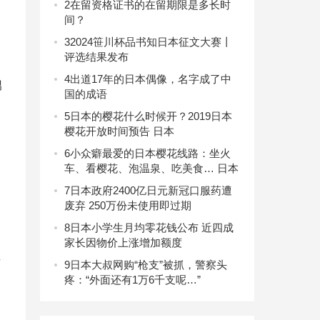
2
在留资格证书的在留期限是多长时
间？
3
2024笹川杯品书知日本征文大赛丨
评选结果发布
4
出道17年的日本偶像，名字成了中
男
国的成语
5
日本的樱花什么时候开？2019日本
樱花开放时间预告 日本
6
小众癖最爱的日本樱花线路：坐火
车、看樱花、泡温泉、吃美食… 日本
7
日本政府2400亿日元新冠口服药遭
废弃 250万份未使用即过期
8
日本小学生月均零花钱公布 近四成
家长因物价上涨增加额度
有
9
日本大叔网购“枪支”被抓，警察头
疼：“外面还有1万6千支呢…”