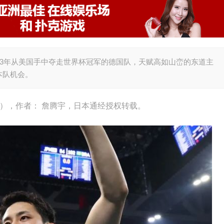
23年从美国手中夺走世界杯冠军的德国队，天赋高如山峦的东道主
本队机会。
kly），作者： 詹腾宇，日本通经授权转载。