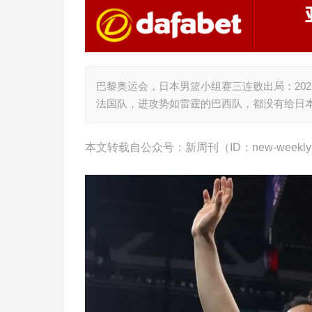
巴黎奥运会，日本男篮小组赛三连败出局：20
法国队，进攻势如雷霆的巴西队，都没有给日
本文转载自公众号：新周刊（ID：new-wee