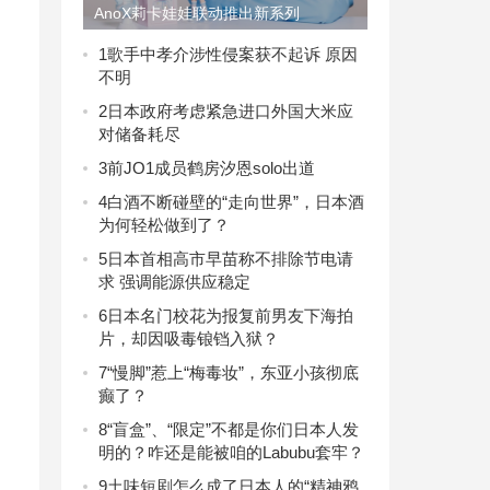
AnoX莉卡娃娃联动推出新系列
1
歌手中孝介涉性侵案获不起诉 原因
不明
2
日本政府考虑紧急进口外国大米应
对储备耗尽
3
前JO1成员鹤房汐恩solo出道
4
白酒不断碰壁的“走向世界”，日本酒
为何轻松做到了？
5
日本首相高市早苗称不排除节电请
求 强调能源供应稳定
6
日本名门校花为报复前男友下海拍
片，却因吸毒锒铛入狱？
7
“慢脚”惹上“梅毒妆”，东亚小孩彻底
癫了？
8
“盲盒”、“限定”不都是你们日本人发
明的？咋还是能被咱的Labubu套牢？
9
土味短剧怎么成了日本人的“精神鸦