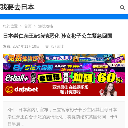
我要去日本
您的位置
首页
游玩攻略
日本崇仁亲王妃病情恶化 孙女彬子公主紧急回国
发布: 2024年11月10日
737
阅读
8日，日本宫内厅宣布，三笠宫家彬子长公主因其祖母日本
崇仁亲王百合子妃的病情恶化，将提前结束英国访问，于9
日早晨…