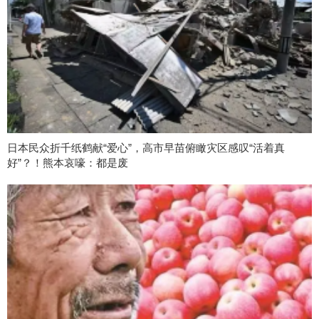
日本民众折千纸鹤献“爱心”，高市早苗俯瞰灾区感叹“活着真
好”？！熊本哀嚎：都是废