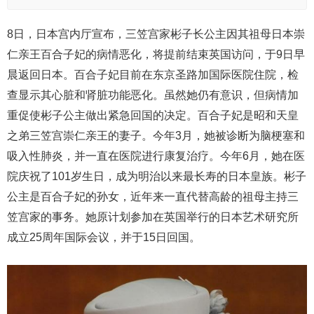
8日，日本宫内厅宣布，三笠宫家彬子长公主因其祖母日本崇
仁亲王百合子妃的病情恶化，将提前结束英国访问，于9日早
晨返回日本。百合子妃目前在东京圣路加国际医院住院，检
查显示其心脏和肾脏功能恶化。虽然她仍有意识，但病情加
重促使彬子公主做出紧急回国的决定。百合子妃是昭和天皇
之弟三笠宫崇仁亲王的妻子。今年3月，她被诊断为脑梗塞和
吸入性肺炎，并一直在医院进行康复治疗。今年6月，她在医
院庆祝了101岁生日，成为明治以来最长寿的日本皇族。彬子
公主是百合子妃的孙女，近年来一直代替高龄的祖母主持三
笠宫家的事务。她原计划参加在英国举行的日本艺术研究所
成立25周年国际会议，并于15日回国。