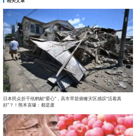
相关文章
日本民众折千纸鹤献“爱心”，高市早苗俯瞰灾区感叹“活着真
好”？！熊本哀嚎：都是废