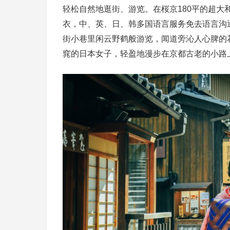
轻松自然地逛街、游览。在桜京180平的超
衣，中、英、日、韩多国语言服务免去语言沟
街小巷里闲云野鹤般游览，闻道旁沁人心脾的
窕的日本女子，轻盈地漫步在京都古老的小路