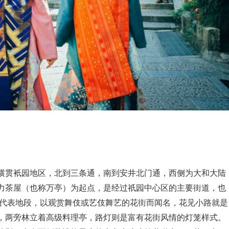
横贯衹园地区，北到三条通，南到安井北门通，西侧为大和大陆
力茶屋（也称万亭）为起点，是经过祇园中心区的主要街道，也
代表地段，以观赏舞伎或艺伎舞艺的花街而闻名，花见小路就是
，两旁林立着高级料理亭，路灯则是富有花街风情的灯笼样式。