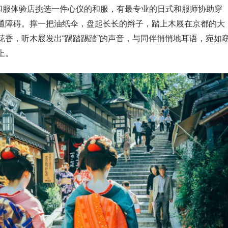
大和服体验店挑选一件心仪的和服，有最专业的日式和服师协助穿
通障碍。撑一把油纸伞，盘起长长的辫子，踏上木屐在京都的大
花香，听木屐发出“踢踏踢踏”的声音，与同伴悄悄地耳语，宛如
上。