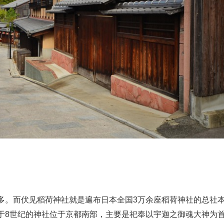
多。而伏见稻荷神社就是遍布日本全国3万余座稻荷神社的总社
于8世纪的神社位于京都南部，主要是祀奉以宇迦之御魂大神为