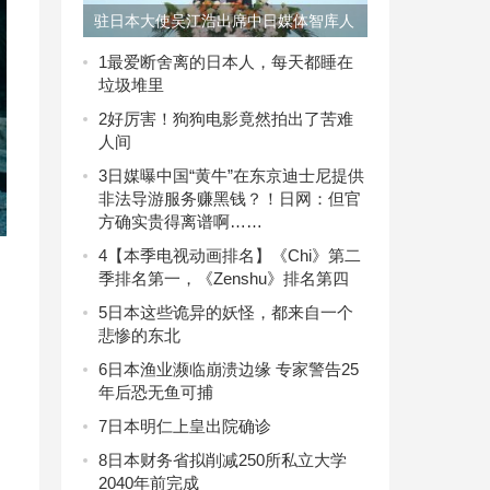
驻日本大使吴江浩出席中日媒体智库人
文对话交流会
1
最爱断舍离的日本人，每天都睡在
垃圾堆里
2
好厉害！狗狗电影竟然拍出了苦难
人间
3
日媒曝中国“黄牛”在东京迪士尼提供
非法导游服务赚黑钱？！日网：但官
方确实贵得离谱啊……
4
【本季电视动画排名】《Chi》第二
季排名第一，《Zenshu》排名第四
5
日本这些诡异的妖怪，都来自一个
悲惨的东北
6
日本渔业濒临崩溃边缘 专家警告25
年后恐无鱼可捕
7
日本明仁上皇出院确诊
8
日本财务省拟削减250所私立大学
2040年前完成