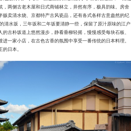
筑，两侧古老木屋和日式商铺林立，井然有序，极具韵味。房舍
半贩卖清水烧、京都特产古风瓷品，还有各式各样古意盎然的纪
攘的清水坂，三年坂和二年坂要清静一些，保留了原汁原味的江户
人的古朴坂道上悠然漫步，静看垂柳轻摇，慢慢感受每块石板、
踱进一家小店，在古色古香的氛围中享受一番传统的日本料理。
正的日本。