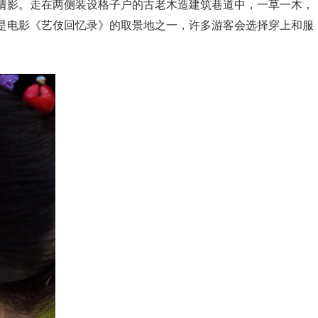
倩影。走在两侧装设格子户的古老木造建筑巷道中，一草一木，
是电影《艺伎回忆录》的取景地之一，许多游客会选择穿上和服