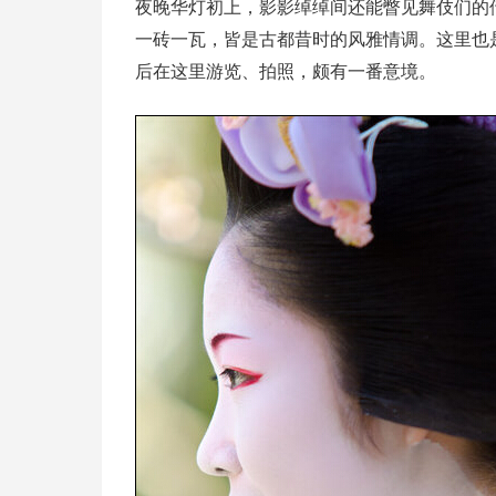
夜晚华灯初上，影影绰绰间还能瞥见舞伎们的
一砖一瓦，皆是古都昔时的风雅情调。这里也
后在这里游览、拍照，颇有一番意境。