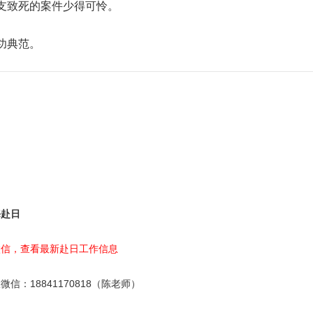
支致死的案件少得可怜。
功典范。
海赴日
微信，查看最新赴日工作信息
服微信：
18841170818（陈老师）