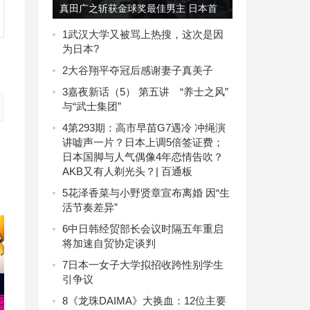
真田广之斩获金球奖最佳男主 日本首
位
1
武汉大学又被骂上热搜，这次是因
为日本?
2
大谷翔平夺冠后感谢妻子真美子
3
嘉夜新话（5） 第五讲 “养士之风”
与“武士集团”
4
第293期：高市早苗G7遇冷 冲绳演
讲嘘声一片？日本上调5倍签证费；
日本国脚与人气偶像4年恋情告吹？
AKB又有人剃光头？| 百通板
5
花泽香菜与小野贤章宣布离婚 因“生
活节奏差异”
6
中日韩经贸部长会议时隔五年重启
将加速自贸协定谈判
7
日本一女子大学拟招收跨性别学生
引争议
8
《龙珠DAIMA》大换血：12位主要