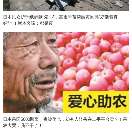
日本民众折千纸鹤献“爱心”，高市早苗俯瞰灾区感叹“活着真
好”？！熊本哀嚎：都是废
日本果园5000颗梨一夜被偷光，却有人转头在二手平台卖？！果
农大哭：我不干了！