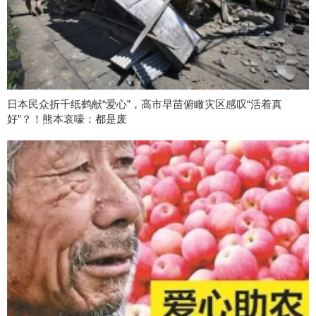
日本民众折千纸鹤献“爱心”，高市早苗俯瞰灾区感叹“活着真
好”？！熊本哀嚎：都是废