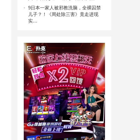
9
日本一家人被邪教洗脑，全裸囚禁
儿子？！《周处除三害》竟走进现
实…