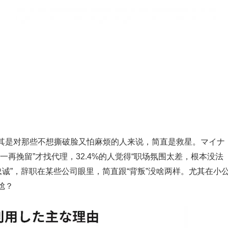
其是对那些不想撕破脸又怕麻烦的人来说，简直是救星。マイナ
“被一再挽留”才找代理，32.4%的人觉得“职场氛围太差，根本没法
忠诚”，辞职在某些公司眼里，简直跟“背叛”没啥两样。尤其在小
尬？