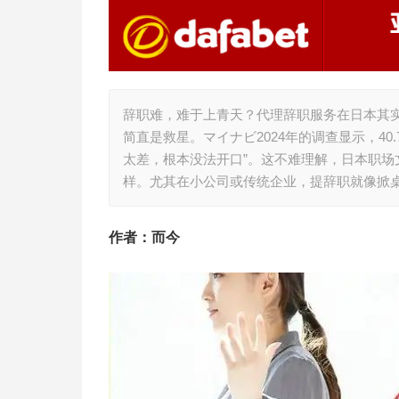
辞职难，难于上青天？代理辞职服务在日本其
简直是救星。マイナビ2024年的调查显示，40.
太差，根本没法开口”。这不难理解，日本职场文
样。尤其在小公司或传统企业，提辞职就像掀
作者：而今