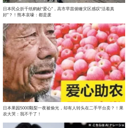
日本民众折千纸鹤献“爱心”，高市早苗俯瞰灾区感叹“活着真
好”？！熊本哀嚎：都是废
日本果园5000颗梨一夜被偷光，却有人转头在二手平台卖？！果
农大哭：我不干了！