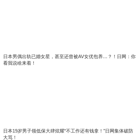
日本男偶出轨已婚女星，甚至还曾被AV女优包养…？！日网：你
看我说啥来着！
日本19岁男子领低保大肆炫耀“不工作还有钱拿！”日网集体破防
大骂！