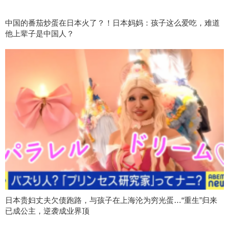
中国的番茄炒蛋在日本火了？！日本妈妈：孩子这么爱吃，难道
他上辈子是中国人？
日本贵妇丈夫欠债跑路，与孩子在上海沦为穷光蛋…“重生”归来
已成公主，逆袭成业界顶