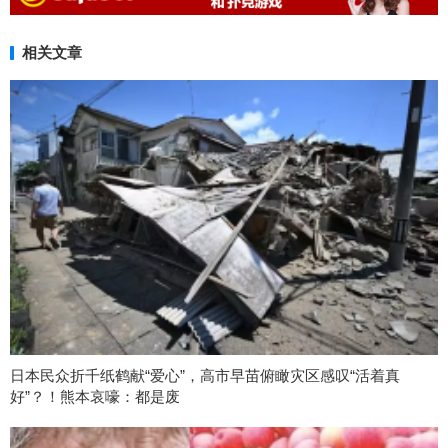
相关文章
日本民众折千纸鹤献“爱心”，高市早苗俯瞰灾区感叹“活着真
好”？！熊本哀嚎：都是废