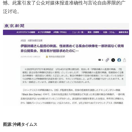
憾。此案引发了公众对媒体报道准确性与言论自由界限的广
泛讨论。
图源:沖縄タイムス