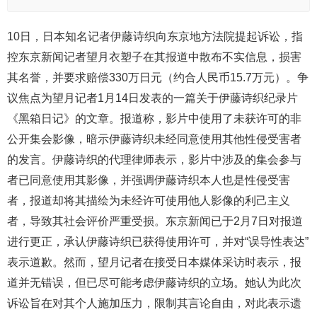
10日，日本知名记者伊藤诗织向东京地方法院提起诉讼，指
控东京新闻记者望月衣塑子在其报道中散布不实信息，损害
其名誉，并要求赔偿330万日元（约合人民币15.7万元）。争
议焦点为望月记者1月14日发表的一篇关于伊藤诗织纪录片
《黑箱日记》的文章。报道称，影片中使用了未获许可的非
公开集会影像，暗示伊藤诗织未经同意使用其他性侵受害者
的发言。伊藤诗织的代理律师表示，影片中涉及的集会参与
者已同意使用其影像，并强调伊藤诗织本人也是性侵受害
者，报道却将其描绘为未经许可使用他人影像的利己主义
者，导致其社会评价严重受损。东京新闻已于2月7日对报道
进行更正，承认伊藤诗织已获得使用许可，并对“误导性表达”
表示道歉。然而，望月记者在接受日本媒体采访时表示，报
道并无错误，但已尽可能考虑伊藤诗织的立场。她认为此次
诉讼旨在对其个人施加压力，限制其言论自由，对此表示遗