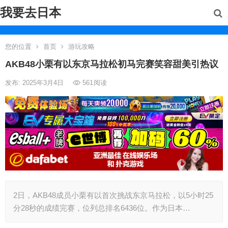
我要去日本
您的位置
首页
游玩攻略
AKB48小栗有以东京马拉松初马完赛笑容甜美引热议
发布: 2025年3月4日
561
阅读
2日，AKB48成员小栗有以首次挑战东京马拉松，以5小时25
分28秒的成绩完赛，位列总排名6436位。作为日本…