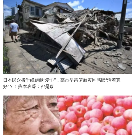
日本民众折千纸鹤献“爱心”，高市早苗俯瞰灾区感叹“活着真
好”？！熊本哀嚎：都是废