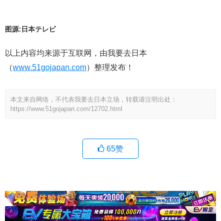
图源:日本テレビ
以上内容均来源于互联网，由我要去日本
（
www.51gojapan.com
）整理发布！
本文来自网络，不代表我要去日本立场，转载请注明出处：
https://www.51gojapan.com/12702.html
65
赞