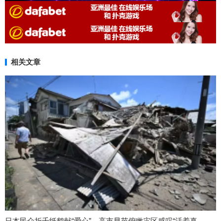
相关文章
日本民众折千纸鹤献“爱心”，高市早苗俯瞰灾区感叹“活着真