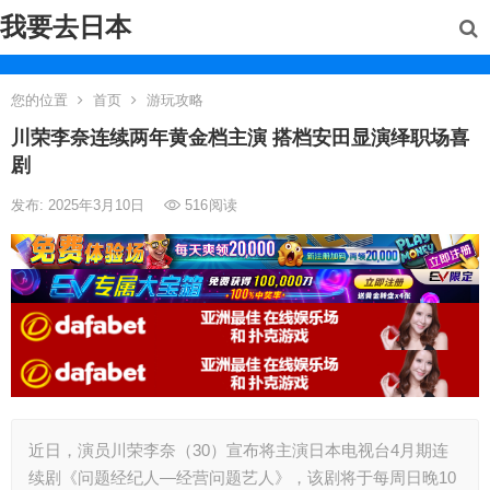
我要去日本
您的位置
首页
游玩攻略
川荣李奈连续两年黄金档主演 搭档安田显演绎职场喜
剧
发布: 2025年3月10日
516
阅读
近日，演员川荣李奈（30）宣布将主演日本电视台4月期连
续剧《问题经纪人—经营问题艺人》，该剧将于每周日晚10