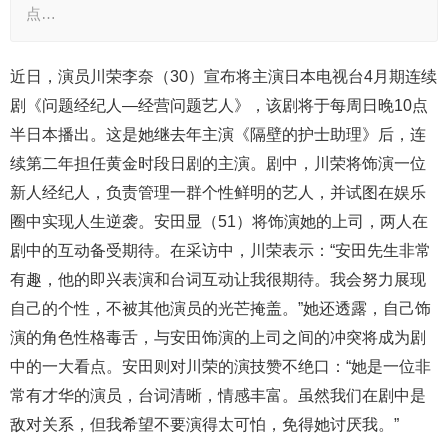
点…
近日，演员川荣李奈（30）宣布将主演日本电视台4月期连续
剧《问题经纪人—经营问题艺人》，该剧将于每周日晚10点
半日本播出。这是她继去年主演《隔壁的护士助理》后，连
续第二年担任黄金时段日剧的主演。剧中，川荣将饰演一位
新人经纪人，负责管理一群个性鲜明的艺人，并试图在娱乐
圈中实现人生逆袭。安田显（51）将饰演她的上司，两人在
剧中的互动备受期待。在采访中，川荣表示：“安田先生非常
有趣，他的即兴表演和台词互动让我很期待。我会努力展现
自己的个性，不被其他演员的光芒掩盖。”她还透露，自己饰
演的角色性格毒舌，与安田饰演的上司之间的冲突将成为剧
中的一大看点。安田则对川荣的演技赞不绝口：“她是一位非
常有才华的演员，台词清晰，情感丰富。虽然我们在剧中是
敌对关系，但我希望不要演得太可怕，免得她讨厌我。”