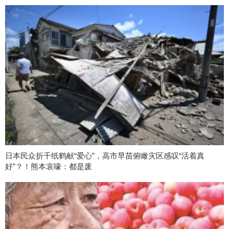
日本民众折千纸鹤献“爱心”，高市早苗俯瞰灾区感叹“活着真
好”？！熊本哀嚎：都是废