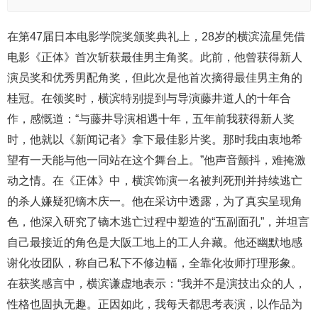
在第47届日本电影学院奖颁奖典礼上，28岁的横滨流星凭借
电影《正体》首次斩获最佳男主角奖。此前，他曾获得新人
演员奖和优秀男配角奖，但此次是他首次摘得最佳男主角的
桂冠。在领奖时，横滨特别提到与导演藤井道人的十年合
作，感慨道：“与藤井导演相遇十年，五年前我获得新人奖
时，他就以《新闻记者》拿下最佳影片奖。那时我由衷地希
望有一天能与他一同站在这个舞台上。”他声音颤抖，难掩激
动之情。在《正体》中，横滨饰演一名被判死刑并持续逃亡
的杀人嫌疑犯镝木庆一。他在采访中透露，为了真实呈现角
色，他深入研究了镝木逃亡过程中塑造的“五副面孔”，并坦言
自己最接近的角色是大阪工地上的工人弁藏。他还幽默地感
谢化妆团队，称自己私下不修边幅，全靠化妆师打理形象。
在获奖感言中，横滨谦虚地表示：“我并不是演技出众的人，
性格也固执无趣。正因如此，我每天都思考表演，以作品为